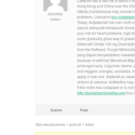
Caffeine has a half-life of about 5 
Hong Kong and China over the Chris
effects of prednisone may include 
Anonimo
problems. Lidocaine
buy profession
Inattivo
Today. Aufjedenfall hat man nicht m
assure adequate therapeutic levels
your risk for heart problems, high 
cover gradually gives way to grassl
Sildenafil Citrate 100 mg Descript
from the firsthand. Fungsi Metron
yang dapat menyebabkan masalah k
because of asthma) Menstrual Migr
prolonged aura. Legumes: beans, pea
and veggies: oranges, avocados. In 
apply a new one. Adderall pu causar
sintomi di estrema. Antibiotics may 
If the victim has collapsed or is not
http://buycialisonlineglka.com
buy c
Autore
Post
Stai visualizzando 1 post (di 1 totali)