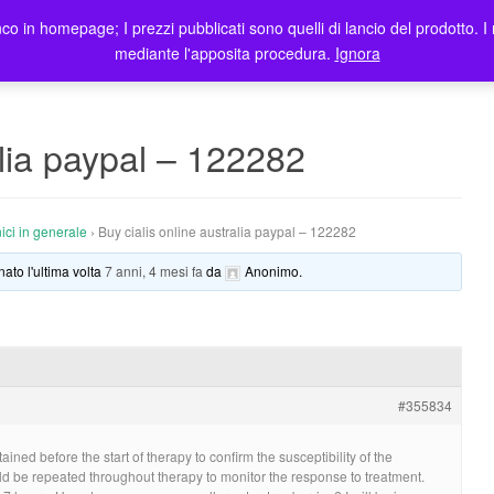
co in homepage; I prezzi pubblicati sono quelli di lancio del prodotto. I 
me
Prodotti
Blog
Registrazione Utenti
Elenco rivendit
mediante l'apposita procedura.
Ignora
alia paypal – 122282
ici in generale
›
Buy cialis online australia paypal – 122282
nato l'ultima volta
7 anni, 4 mesi fa
da
Anonimo
.
#355834
ined before the start of therapy to confirm the susceptibility of the
ld be repeated throughout therapy to monitor the response to treatment.