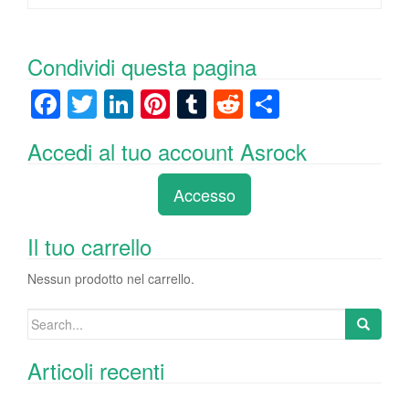
Condividi questa pagina
F
T
Li
Pi
T
R
C
a
wi
n
nt
u
e
o
Accedi al tuo account Asrock
c
tt
k
er
m
d
n
e
er
e
e
bl
di
di
Accesso
b
dI
st
r
t
vi
o
n
di
Il tuo carrello
o
Nessun prodotto nel carrello.
k
Search
for:
Articoli recenti