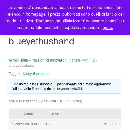
La vendita e' demandata ai nostri rivenditori di zona consultare
T
l'elenco in homepage; I prezzi pubblicati sono quelli di lancio del
o
prodotto. I rivenditori possono ufficializzarsi ed essere esposti sul
g
nostro portale mediante l'apposita procedura.
Ignora
g
l
blueyethusband
e
n
a
Asrock Italia – Passion for innovation
›
Forum
›
Mini PC
›
v
blueyethusband
i
Taggato:
blueyethusband
g
a
Questo topic ha 2 risposte, 1 partecipante ed è stato aggiornato
t
l'ultima volta
5 mesi fa
da
bryandrew8634
.
i
o
Stai visualizzando 3 post - dal 1 a 3 (di 3 totali)
n
Autore
Post
7 Marzo 2019 alle 08:15
#320363