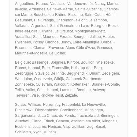
Angoulême, Kourou, Vaucluse, Vandoeuvre-lès-Nancy, Mantes-
la-Jolie, Ardennes, Seine-et-Marne, Sainte-Suzanne, Champs-
sur-Marne, Bouches-du-Rhône, Essonne, Saint-Ouen, Hénin-
Beaumont, Ris-Orangis, Charenton-le-Pont, Le Tampon,
Vallauris, Argenteuil, Saint-Germain-en-Laye, Bourg-en-Bresse,
Indre-et-Loire, Guyane, Le Creusot, Montigny-lès-Metz,
Versailles, Saint-Maur-des-Fossés, Bourgoin-Jallieu, Hautes-
Pyrénées, Poissy, Gironde, Bondy, Loire-Atlantique, Corbeil-
Essonnes, Clamart, Provence-Alpes-Côte d’Azur, Gonesse,
Meurthe-et-Moselle, Le Gosier.
Belgique: Bassenge, Soignies, Kinrooi, Bouillon, Wielsbeke,
Ronse, Hannut, Bree, Florenville, Heist-op-den-Berg,
Zeebrugge, Stavelot, De Pinte, Begijnendijk, Dinant, Zedelgem,
Wenduine, Oosterzele, Wilrijk, Glabbeek-Zuurbemde,
Zonnebeke, Quiévrain, Walcourt, Kortenaken, Braine-le-Comte,
Tellin, Aalter, Saint-Hubert, Lummen, Bredene, Antwerp,
Tervuren, Visé, Knokke-Heist, Zelzate.
Suisse: Willisau, Porrentruy, Frauenfeld, La Neuveville,
Richterswil, Diessenhofen, Spreitenbach, Münsingen,
Sarganserland, La Chaux-de-Fonds, Trachselwald, Binningen,
Allschwil, Gland, Erlach, Geneva, Affoltern am Albis, Klingnau,
Ecublens, Locarno, Herisau, Visp, Zollikon, Zug, Basel,
Schlieren, Nyon, Muttenz.