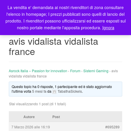
La vendita e' demandata ai nostri rivenditori di zona consultare
T
l'elenco in homepage; I prezzi pubblicati sono quelli di lancio del
o
prodotto. I rivenditori possono ufficializzarsi ed essere esposti sul
g
nostro portale mediante l'apposita procedura.
Ignora
g
l
avis vidalista vidalista
e
france
n
a
v
i
Asrock Italia – Passion for innovation
›
Forum
›
Sistemi Gaming
›
avis
g
vidalista vidalista france
a
Questo topic ha 0 risposte, 1 partecipante ed è stato aggiornato
t
l'ultima volta
5 mesi fa
da
TabathaSickels
.
i
o
Stai visualizzando 1 post (di 1 totali)
n
Autore
Post
7 Marzo 2026 alle 16:19
#695289