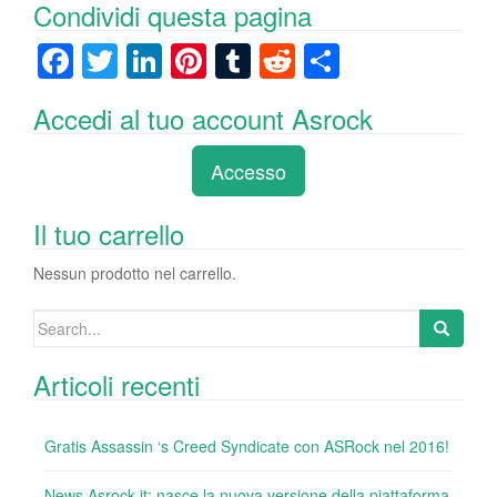
Condividi questa pagina
F
T
Li
Pi
T
R
C
a
wi
n
nt
u
e
o
Accedi al tuo account Asrock
c
tt
k
er
m
d
n
e
er
e
e
bl
di
di
Accesso
b
dI
st
r
t
vi
o
n
di
Il tuo carrello
o
Nessun prodotto nel carrello.
k
Search
for:
Articoli recenti
Gratis Assassin ‘s Creed Syndicate con ASRock nel 2016!
News Asrock.it: nasce la nuova versione della piattaforma