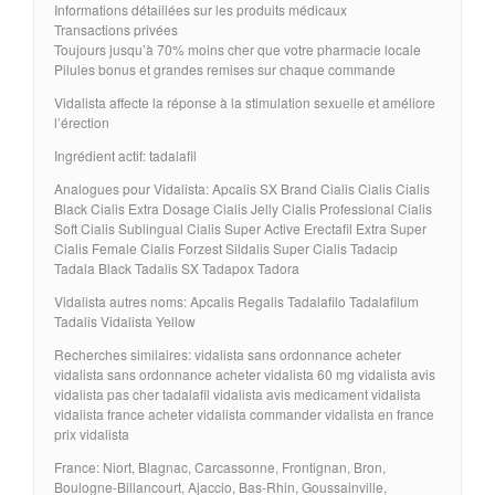
Informations détaillées sur les produits médicaux
Transactions privées
Toujours jusqu’à 70% moins cher que votre pharmacie locale
Pilules bonus et grandes remises sur chaque commande
Vidalista affecte la réponse à la stimulation sexuelle et améliore
l’érection
Ingrédient actif: tadalafil
Analogues pour Vidalista: Apcalis SX Brand Cialis Cialis Cialis
Black Cialis Extra Dosage Cialis Jelly Cialis Professional Cialis
Soft Cialis Sublingual Cialis Super Active Erectafil Extra Super
Cialis Female Cialis Forzest Sildalis Super Cialis Tadacip
Tadala Black Tadalis SX Tadapox Tadora
Vidalista autres noms: Apcalis Regalis Tadalafilo Tadalafilum
Tadalis Vidalista Yellow
Recherches similaires: vidalista sans ordonnance acheter
vidalista sans ordonnance acheter vidalista 60 mg vidalista avis
vidalista pas cher tadalafil vidalista avis medicament vidalista
vidalista france acheter vidalista commander vidalista en france
prix vidalista
France: Niort, Blagnac, Carcassonne, Frontignan, Bron,
Boulogne-Billancourt, Ajaccio, Bas-Rhin, Goussainville,