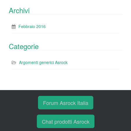
Archivi
Febbraio 2016
Categorie
Argomenti generici Asrock
Forum Asrock Italia
Chat prodotti Asrock