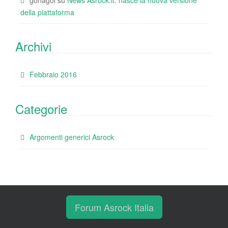
gonagoi
su
News Asrock.it: nasce la nuova versione
della piattaforma
Archivi
Febbraio 2016
Categorie
Argomenti generici Asrock
Forum Asrock Italia