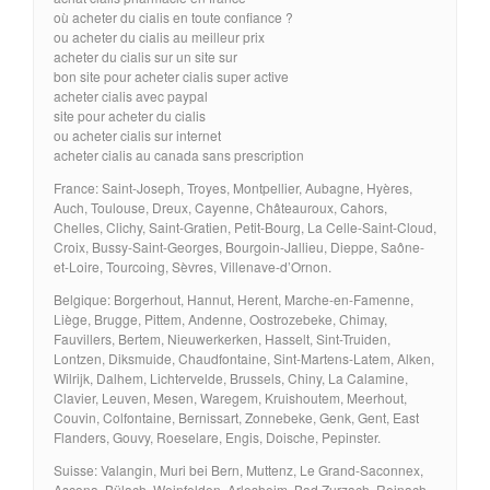
où acheter du cialis en toute confiance ?
ou acheter du cialis au meilleur prix
acheter du cialis sur un site sur
bon site pour acheter cialis super active
acheter cialis avec paypal
site pour acheter du cialis
ou acheter cialis sur internet
acheter cialis au canada sans prescription
France: Saint-Joseph, Troyes, Montpellier, Aubagne, Hyères,
Auch, Toulouse, Dreux, Cayenne, Châteauroux, Cahors,
Chelles, Clichy, Saint-Gratien, Petit-Bourg, La Celle-Saint-Cloud,
Croix, Bussy-Saint-Georges, Bourgoin-Jallieu, Dieppe, Saône-
et-Loire, Tourcoing, Sèvres, Villenave-d’Ornon.
Belgique: Borgerhout, Hannut, Herent, Marche-en-Famenne,
Liège, Brugge, Pittem, Andenne, Oostrozebeke, Chimay,
Fauvillers, Bertem, Nieuwerkerken, Hasselt, Sint-Truiden,
Lontzen, Diksmuide, Chaudfontaine, Sint-Martens-Latem, Alken,
Wilrijk, Dalhem, Lichtervelde, Brussels, Chiny, La Calamine,
Clavier, Leuven, Mesen, Waregem, Kruishoutem, Meerhout,
Couvin, Colfontaine, Bernissart, Zonnebeke, Genk, Gent, East
Flanders, Gouvy, Roeselare, Engis, Doische, Pepinster.
Suisse: Valangin, Muri bei Bern, Muttenz, Le Grand-Saconnex,
Ascona, Bülach, Weinfelden, Arlesheim, Bad Zurzach, Reinach,