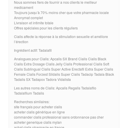
Nous sommes fiers de fournir a nos clients le meilleur
medicament
Toujours jusqu’à 70% moins cher que votre pharmacie locale
Anonymat complet
Livraison et intimite totale
Offres spéciales pour les clients réguliers
Cialis affecte la réponse à la stimulation sexuelle et améliore
l’érection
Ingrédient actif: Tadalafil
Analogues pour Cialis: Apcalis SX Brand Cialis Cialis Black
Cialis Extra Dosage Cialis Jelly Cialis Professional Cialis Soft
Cialis Sublingual Cialis Super Active Erectafil Extra Super Cialis
Female Cialis Forzest Sildalis Super Cialis Tadacip Tadala Black
Tadalis SX Tadapox Tadora Vidalista
Les autres noms de Cialis: Apcalis Regalis Tadalafilo
Tadalafilum Tadalis
Recherches similaires:
site français pour acheter cialis
acheter cialis générique en ligne
commander cialis professional sans ordonnance pas cher
acheter generique cialis mylan
achat cialis pharmacie en france