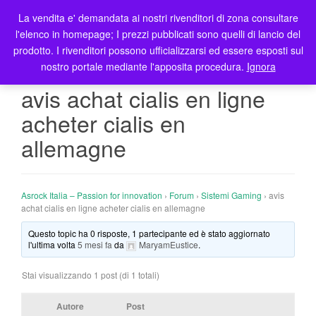
La vendita e' demandata ai nostri rivenditori di zona consultare
T
l'elenco in homepage; I prezzi pubblicati sono quelli di lancio del
o
prodotto. I rivenditori possono ufficializzarsi ed essere esposti sul
g
nostro portale mediante l'apposita procedura.
Ignora
g
l
avis achat cialis en ligne
e
acheter cialis en
n
a
allemagne
v
i
g
Asrock Italia – Passion for innovation
›
Forum
›
Sistemi Gaming
›
avis
a
achat cialis en ligne acheter cialis en allemagne
t
i
Questo topic ha 0 risposte, 1 partecipante ed è stato aggiornato
l'ultima volta
5 mesi fa
da
MaryamEustice
.
o
n
Stai visualizzando 1 post (di 1 totali)
Autore
Post