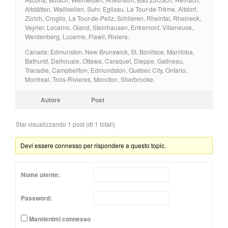
Altstätten, Wallisellen, Suhr, Eglisau, La Tour-de-Trême, Altdorf,
Zürich, Croglio, La Tour-de-Peilz, Schlieren, Rheintal, Rheineck,
Veyrier, Locarno, Gland, Steinhausen, Entremont, Villeneuve,
Werdenberg, Lucerne, Flawil, Riviera.
Canada: Edmunston, New Brunswick, St. Boniface, Manitoba,
Bathurst, Dalhousie, Ottawa, Caraquet, Dieppe, Gatineau,
Tracadie, Campbellton, Edmundston, Québec City, Ontario,
Montreal, Trois-Rivieres, Moncton, Sherbrooke.
Autore
Post
Stai visualizzando 1 post (di 1 totali)
Devi essere connesso per rispondere a questo topic.
Nome utente:
Password:
Mantienimi connesso