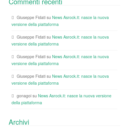
Commenti recenti
Giuseppe Fidati
su
News Asrock.it: nasce la nuova
versione della piattaforma
Giuseppe Fidati
su
News Asrock.it: nasce la nuova
versione della piattaforma
Giuseppe Fidati
su
News Asrock.it: nasce la nuova
versione della piattaforma
Giuseppe Fidati
su
News Asrock.it: nasce la nuova
versione della piattaforma
gonagoi
su
News Asrock.it: nasce la nuova versione
della piattaforma
Archivi