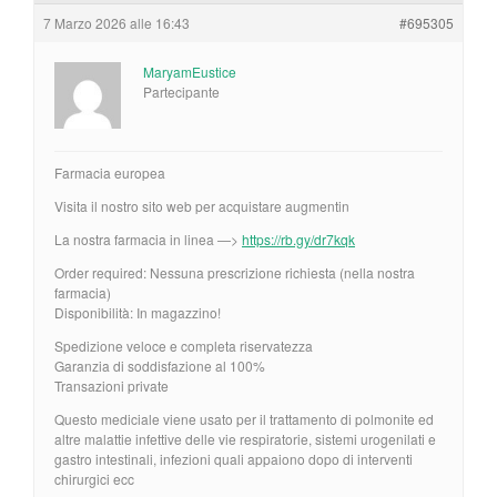
7 Marzo 2026 alle 16:43
#695305
MaryamEustice
Partecipante
Farmacia europea
Visita il nostro sito web per acquistare augmentin
La nostra farmacia in linea —>
https://rb.gy/dr7kqk
Order required: Nessuna prescrizione richiesta (nella nostra
farmacia)
Disponibilità: In magazzino!
Spedizione veloce e completa riservatezza
Garanzia di soddisfazione al 100%
Transazioni private
Questo mediciale viene usato per il trattamento di polmonite ed
altre malattie infettive delle vie respiratorie, sistemi urogenilati e
gastro intestinali, infezioni quali appaiono dopo di interventi
chirurgici ecc