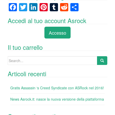
F
T
Li
Pi
T
R
C
a
wi
n
nt
u
e
o
Accedi al tuo account Asrock
c
tt
k
er
m
d
n
e
er
e
e
bl
di
di
Accesso
b
dI
st
r
t
vi
o
n
di
Il tuo carrello
o
Search
k
for:
Articoli recenti
Gratis Assassin ‘s Creed Syndicate con ASRock nel 2016!
News Asrock.it: nasce la nuova versione della piattaforma