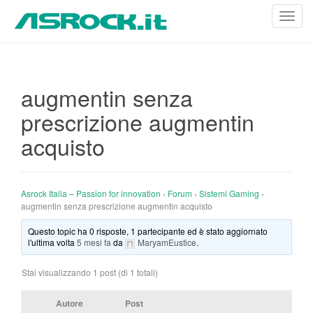
T
o
g
g
l
augmentin senza
e
prescrizione augmentin
n
a
acquisto
v
i
g
Asrock Italia – Passion for innovation
›
Forum
›
Sistemi Gaming
›
a
augmentin senza prescrizione augmentin acquisto
t
i
Questo topic ha 0 risposte, 1 partecipante ed è stato aggiornato
l'ultima volta
5 mesi fa
da
MaryamEustice
.
o
n
Stai visualizzando 1 post (di 1 totali)
Autore
Post