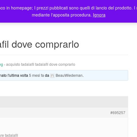
co in homepage; I prezzi pubblicati sono quelli di lancio del prodotto. I 
me
Prodotti
Blog
Registrazione Utenti
Elenco rivendit
mediante l'apposita procedura.
Ignora
afil dove comprarlo
ng
›
acquisto tadalafil tadalafil dove comprarlo
nato l'ultima volta
5 mesi fa
da
BeauWiedeman
.
#695257
re tadalafil