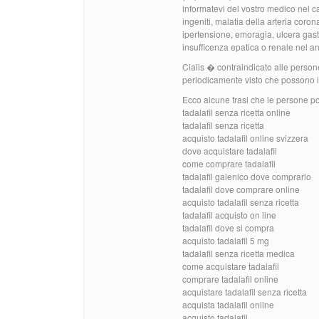
informatevi del vostro medico nel ca
ingeniti, malatia della arteria coron
ipertensione, emoragia, ulcera gastr
insufficenza epatica o renale nel 
Cialis � contraindicato alle person
periodicamente visto che possono int
Ecco alcune frasi che le persone p
tadalafil senza ricetta online
tadalafil senza ricetta
acquisto tadalafil online svizzera
dove acquistare tadalafil
come comprare tadalafil
tadalafil galenico dove comprarlo
tadalafil dove comprare online
acquisto tadalafil senza ricetta
tadalafil acquisto on line
tadalafil dove si compra
acquisto tadalafil 5 mg
tadalafil senza ricetta medica
come acquistare tadalafil
comprare tadalafil online
acquistare tadalafil senza ricetta
acquista tadalafil online
acquisto tadalafil