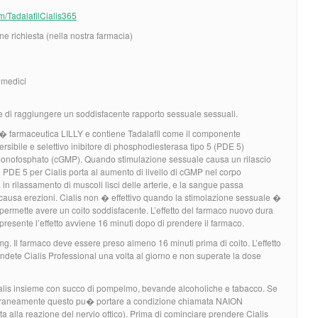
com/TadalafilCialis365
e richiesta (nella nostra farmacia)
i medici
te di raggiungere un soddisfacente rapporto sessuale sessuali.
et� farmaceutica LILLY e contiene Tadalafil come il componente
versibile e selettivo inibitore di phosphodiesterasa tipo 5 (PDE 5)
o monofosphato (cGMP). Quando stimulazione sessuale causa un rilascio
 di PDE 5 per Cialis porta al aumento di livello di cGMP nel corpo
in rilassamento di muscoli lisci delle arterie, e la sangue passa
 causa erezioni. Cialis non � effettivo quando la stimolazione sessuale �
 permette avere un coito soddisfacente. L’effetto del farmaco nuovo dura
resente l’effetto avviene 16 minuti dopo di prendere il farmaco.
mg. Il farmaco deve essere preso almeno 16 minuti prima di coito. L’effetto
ndete Cialis Professional una volta al giorno e non superate la dose
ialis insieme con succo di pompelmo, bevande alcoholiche e tabacco. Se
oraneamente questo pu� portare a condizione chiamata NAION
ta alla reazione del nervio ottico). Prima di cominciare prendere Cialis