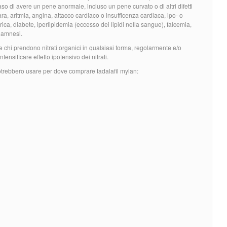
so di avere un pene anormale, incluso un pene curvato o di altri difetti
ara, aritmia, angina, attacco cardiaco o insufficenza cardiaca, ipo- o
ica, diabete, iperlipidemia (eccesso dei lipidi nella sangue), falcemia,
anamnesi.
e chi prendono nitrati organici in qualsiasi forma, regolarmente e/o
ensificare effetto ipotensivo dei nitrati.
otrebbero usare per dove comprare tadalafil mylan: