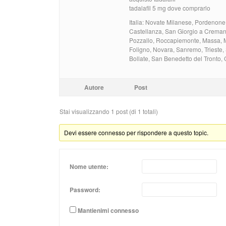
tadalafil 5 mg dove comprarlo
Italia: Novate Milanese, Pordenone
Castellanza, San Giorgio a Creman
Pozzallo, Roccapiemonte, Massa, M
Foligno, Novara, Sanremo, Trieste,
Bollate, San Benedetto del Tronto, 
Autore
Post
Stai visualizzando 1 post (di 1 totali)
Devi essere connesso per rispondere a questo topic.
Nome utente:
Password:
Mantienimi connesso