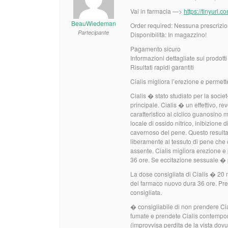
Vai in farmacia —>
https://tinyurl.
BeauWiedeman
Order required: Nessuna prescrizion
Partecipante
Disponibilità: In magazzino!
Pagamento sicuro
Informazioni dettagliate sui prodott
Risultati rapidi garantiti
Cialis migliora l’erezione e permet
Cialis � stato studiato per la soci
principale. Cialis � un effettivo, re
caratteristico al ciclico guanosin
locale di ossido nitrico, inibizione
cavernoso del pene. Questo resulta 
liberamente al tessuto di pene che
assente. Cialis migliora erezione e
36 ore. Se eccitazione sessuale � p
La dose consigliata di Cialis � 20 
del farmaco nuovo dura 36 ore. Pre
consigliata.
� consigliabile di non prendere C
fumate e prendete Cialis contemp
(improvvisa perdita de la vista dovu