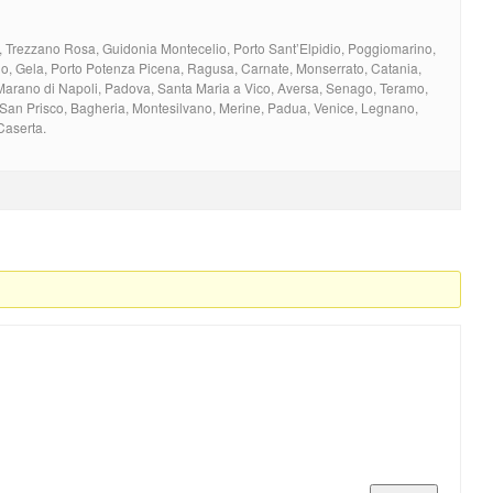
, Trezzano Rosa, Guidonia Montecelio, Porto Sant’Elpidio, Poggiomarino,
o, Gela, Porto Potenza Picena, Ragusa, Carnate, Monserrato, Catania,
arano di Napoli, Padova, Santa Maria a Vico, Aversa, Senago, Teramo,
 San Prisco, Bagheria, Montesilvano, Merine, Padua, Venice, Legnano,
Caserta.