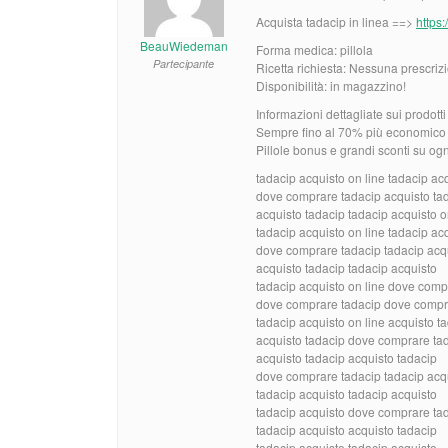
Acquista tadacip in linea ==>
https
BeauWiedeman
Forma medica: pillola
Partecipante
Ricetta richiesta: Nessuna prescrizi
Disponibilità: in magazzino!
Informazioni dettagliate sui prodott
Sempre fino al 70% più economico d
Pillole bonus e grandi sconti su og
tadacip acquisto on line tadacip ac
dove comprare tadacip acquisto ta
acquisto tadacip tadacip acquisto o
tadacip acquisto on line tadacip acq
dove comprare tadacip tadacip acq
acquisto tadacip tadacip acquisto
tadacip acquisto on line dove comp
dove comprare tadacip dove compr
tadacip acquisto on line acquisto t
acquisto tadacip dove comprare ta
acquisto tadacip acquisto tadacip
dove comprare tadacip tadacip acqu
tadacip acquisto tadacip acquisto
tadacip acquisto dove comprare ta
tadacip acquisto acquisto tadacip
tadacip acquisto tadacip acquisto