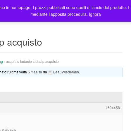
co in homepage; I prezzi pubblicati sono quelli di lancio del prodotto. I 
me
Prodotti
Blog
Registrazione Utenti
Elenco rivendit
mediante l'apposita procedura.
Ignora
ip acquisto
ng
›
acquisto tadacip tadacip acquisto
nato l'ultima volta
5 mesi fa
da
BeauWiedeman
.
#694458
are tadacip