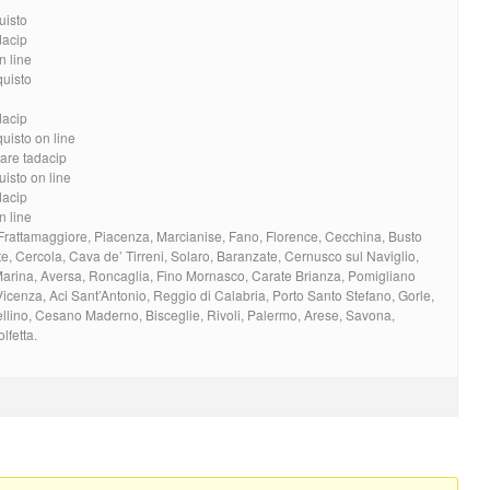
uisto
dacip
n line
quisto
dacip
uisto on line
are tadacip
isto on line
dacip
n line
 Frattamaggiore, Piacenza, Marcianise, Fano, Florence, Cecchina, Busto
te, Cercola, Cava de’ Tirreni, Solaro, Baranzate, Cernusco sul Naviglio,
arina, Aversa, Roncaglia, Fino Mornasco, Carate Brianza, Pomigliano
 Vicenza, Aci Sant’Antonio, Reggio di Calabria, Porto Santo Stefano, Gorle,
llino, Cesano Maderno, Bisceglie, Rivoli, Palermo, Arese, Savona,
lfetta.