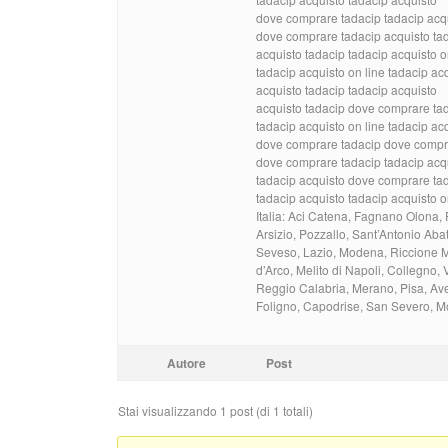
dove comprare tadacip tadacip acq
dove comprare tadacip acquisto ta
acquisto tadacip tadacip acquisto o
tadacip acquisto on line tadacip ac
acquisto tadacip tadacip acquisto
acquisto tadacip dove comprare ta
tadacip acquisto on line tadacip acq
dove comprare tadacip dove compr
dove comprare tadacip tadacip acqu
tadacip acquisto dove comprare ta
tadacip acquisto tadacip acquisto o
Italia: Aci Catena, Fagnano Olona,
Arsizio, Pozzallo, Sant’Antonio Aba
Seveso, Lazio, Modena, Riccione M
d’Arco, Melito di Napoli, Collegno,
Reggio Calabria, Merano, Pisa, Ave
Foligno, Capodrise, San Severo, Mo
Autore
Post
Stai visualizzando 1 post (di 1 totali)