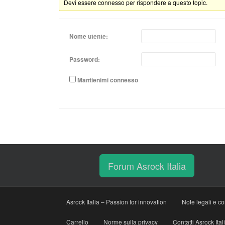
Devi essere connesso per rispondere a questo topic.
Nome utente:
Password:
Mantienimi connesso
Forum Asrock Italia
Asrock Italia – Passion for innovation
Note legali e co
Carrello
Norme sulla privacy
Contatti Asrock Ital