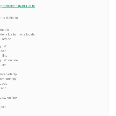
://phrmc.short.gy/bSHaLm
one richiesta
i medici
ella tua farmacia locale
ni ordine
quisto
dacip
n line
uisto on line
uisto
rare tadacip
are tadacip
adacip
dacip
isto on line
dacip