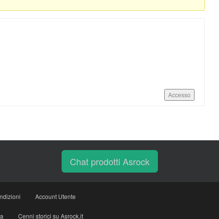
Accesso
Chat prodotti Asrock
ndizioni
Account Utente
ia
Cenni storici su Asrock.it