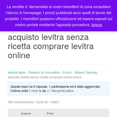
La vendita e' demandata ai nostri rivenditori di zona consultare
T
l'elenco in homepage; I prezzi pubblicati sono quelli di lancio del
o
prodotto. I rivenditori possono ufficializzarsi ed essere esposti sul
g
nostro portale mediante l'apposita procedura.
Ignora
g
l
acquisto levitra senza
e
ricetta comprare levitra
n
a
online
v
i
g
Asrock Italia – Passion for innovation
›
Forum
›
Sistemi Gaming
›
a
acquisto levitra senza ricetta comprare levitra online
t
i
Questo topic ha 0 risposte, 1 partecipante ed è stato aggiornato
l'ultima volta
5 mesi fa
da
MaryamEustice
.
o
n
Stai visualizzando 1 post (di 1 totali)
Autore
Post