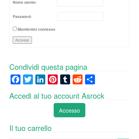
Nome utente:
Password:
Mantienimi connesso
Accesso
Condividi questa pagina
F
T
Li
Pi
T
R
C
a
wi
n
nt
u
e
o
Accedi al tuo account Asrock
c
tt
k
er
m
d
n
e
er
e
e
bl
di
di
Accesso
b
dI
st
r
t
vi
o
n
di
Il tuo carrello