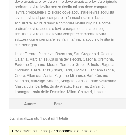
dove acquistare levitra on line dove acquistare levitra originale
ordinare levitra levitra senza ricetta milano dove comprare
levitra orosolubile sito sicuro dove acquistare levitra acquista
levitra levitra si puo comprare in farmacia senza ricetta
acquistare levitra farmacia comprare levitra originale come
ordinare levitra acquisto levitra pagamento alla consegna
acquista levitra on line levitra comprare comprare levitra
svizzera come comprare levitra in farmacia acquisto levitra in
contrassegno
Italia: Ferrara, Piacenza, Brusciano, San Gregorio di Catania,
Catania, Marcianise, Cassina de’ Pecchi, Casoria, Cremona,
Paderno Dugnano, Merate, Torre del Greco, Brindisi, Ragusa,
Cicciano, Castellanza, Chieti, Terni, Procida, Fagnano Olona,
Opera, Altamura, Acilia, Pogliano Milanese, Bari, Cusano
Milanino, Vanzago, Varedo, Afragola, San Gennaro Vesuviano,
Mascalucia, Barletta, Busto Arsizio, Ravenna, Barzanò,
Lomagna, Isola delle Femmine, Milan, Chiavari, Lissone.
Autore
Post
Stai visualizzando 1 post (di 1 totali)
Devi essere connesso per rispondere a questo topic.