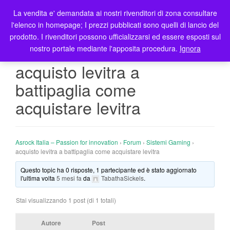
La vendita e' demandata ai nostri rivenditori di zona consultare
T
l'elenco in homepage; I prezzi pubblicati sono quelli di lancio del
o
prodotto. I rivenditori possono ufficializzarsi ed essere esposti sul
g
nostro portale mediante l'apposita procedura.
Ignora
g
l
acquisto levitra a
e
battipaglia come
n
a
acquistare levitra
v
i
g
Asrock Italia – Passion for innovation
›
Forum
›
Sistemi Gaming
›
a
acquisto levitra a battipaglia come acquistare levitra
t
i
Questo topic ha 0 risposte, 1 partecipante ed è stato aggiornato
l'ultima volta
5 mesi fa
da
TabathaSickels
.
o
n
Stai visualizzando 1 post (di 1 totali)
Autore
Post