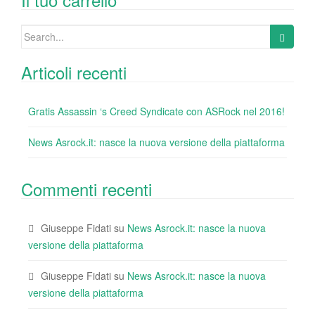
o
n
di
o
Search
k
for:
Articoli recenti
Gratis Assassin ‘s Creed Syndicate con ASRock nel 2016!
News Asrock.it: nasce la nuova versione della piattaforma
Commenti recenti
Giuseppe Fidati
su
News Asrock.it: nasce la nuova
versione della piattaforma
Giuseppe Fidati
su
News Asrock.it: nasce la nuova
versione della piattaforma