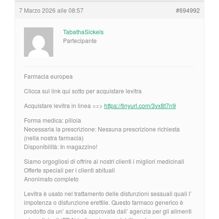
7 Marzo 2026 alle 08:57
#694992
TabathaSickels
Partecipante
Farmacia europea
Clicca sul link qui sotto per acquistare levitra
Acquistare levitra in linea ==>
https://tinyurl.com/3vx8t7n9
Forma medica: pillola
Necessaria la prescrizione: Nessuna prescrizione richiesta
(nella nostra farmacia)
Disponibilità: In magazzino!
Siamo orgogliosi di offrire ai nostri clienti i migliori medicinali
Offerte speciali per i clienti abituali
Anonimato completo
Levitra è usato nel trattamento delle disfunzioni sessuali quali l’
impotenza o disfunzione erettile. Questo farmaco generico è
prodotto da un’ azienda approvata dall’ agenzia per gli alimenti