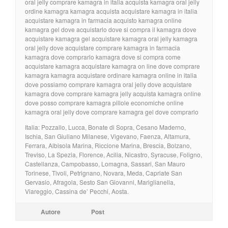
oral jelly comprare kamagra in italia acquista kamagra oral jelly
ordine kamagra kamagra acquista acquistare kamagra in italia
acquistare kamagra in farmacia acquisto kamagra online
kamagra gel dove acquistarlo dove si compra il kamagra dove
acquistare kamagra gel acquistare kamagra oral jelly kamagra
oral jelly dove acquistare comprare kamagra in farmacia
kamagra dove comprarlo kamagra dove si compra come
acquistare kamagra acquistare kamagra on line dove comprare
kamagra kamagra acquistare ordinare kamagra online in italia
dove possiamo comprare kamagra oral jelly dove acquistare
kamagra dove comprare kamagra jelly acquista kamagra online
dove posso comprare kamagra pillole economiche online
kamagra oral jelly dove comprare kamagra gel dove comprarlo
Italia: Pozzallo, Lucca, Bonate di Sopra, Cesano Maderno,
Ischia, San Giuliano Milanese, Vigevano, Faenza, Altamura,
Ferrara, Albisola Marina, Riccione Marina, Brescia, Bolzano,
Treviso, La Spezia, Florence, Acilia, Nicastro, Syracuse, Foligno,
Castellanza, Campobasso, Lomagna, Sassari, San Mauro
Torinese, Tivoli, Petrignano, Novara, Meda, Capriate San
Gervasio, Afragola, Sesto San Giovanni, Mariglianella,
Viareggio, Cassina de’ Pecchi, Aosta.
Autore
Post