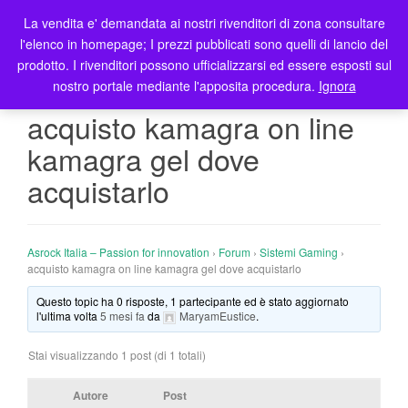
La vendita e' demandata ai nostri rivenditori di zona consultare
T
l'elenco in homepage; I prezzi pubblicati sono quelli di lancio del
o
prodotto. I rivenditori possono ufficializzarsi ed essere esposti sul
g
nostro portale mediante l'apposita procedura.
Ignora
g
l
acquisto kamagra on line
e
kamagra gel dove
n
a
acquistarlo
v
i
g
Asrock Italia – Passion for innovation
›
Forum
›
Sistemi Gaming
›
a
acquisto kamagra on line kamagra gel dove acquistarlo
t
i
Questo topic ha 0 risposte, 1 partecipante ed è stato aggiornato
l'ultima volta
5 mesi fa
da
MaryamEustice
.
o
n
Stai visualizzando 1 post (di 1 totali)
Autore
Post