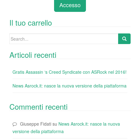
e
er
e
e
bl
di
di
Accesso
b
dI
st
r
t
vi
o
n
di
Il tuo carrello
o
Search
k
for:
Articoli recenti
Gratis Assassin ‘s Creed Syndicate con ASRock nel 2016!
News Asrock.it: nasce la nuova versione della piattaforma
Commenti recenti
Giuseppe Fidati
su
News Asrock.it: nasce la nuova
versione della piattaforma