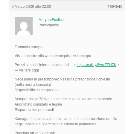
6 Marzo 2026 alle 22:02
#694540
MaryamEustice
Partecipante
Farmacia europea
Visita il nostro sito web per acquistare kamagra
Prezzi speciali internet economici —>
https://cutt.ly/5wwZEHZK
<
— visitare oggi
Necessaria la prescrizione: Nessuna prescrizione richiesta
(nella nostra farmacia)
Disponibilità: In magazzino!
Sempre fino al 70% più economico della tua farmacia locale
Anonimato completo e legale
Risparmia tempo e costi
Kamagra è applicata per il trattamento della disfunzione erettile
negli uomini e di ipertensione arteriosa polmonare
Principio attivo: Sildenafil