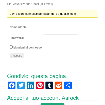
Stai visualizzando 1 post (di 1 totali)
Devi essere connesso per rispondere a questo topic.
Nome utente:
Password:
Mantienimi connesso
Accesso
Condividi questa pagina
F
T
Li
Pi
T
R
C
a
wi
n
nt
u
e
o
Accedi al tuo account Asrock
c
tt
k
er
m
d
n