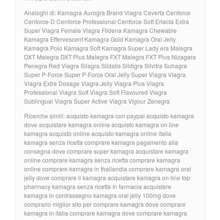
Analoghi di: Kamagra Aurogra Brand Viagra Caverta Cenforce
Cenforce-D Cenforce Professional Cenforce Soft Eriacta Extra
Super Viagra Female Viagra Fildena Kamagra Chewable
Kamagra Effervescent Kamagra Gold Kamagra Oral Jelly
Kamagra Polo Kamagra Soft Kamagra Super Lady era Malegra
DXT Malegra DXT Plus Malegra FXT Malegra FXT Plus Nizagara
Penegra Red Viagra Silagra Sildalis Sildigra Silvitra Suhagra
Super P-Force Super P-Force Oral Jelly Super Viagra Viagra
Viagra Extra Dosage Viagra Jelly Viagra Plus Viagra
Professional Viagra Soft Viagra Soft Flavoured Viagra
Sublingual Viagra Super Active Viagra Vigour Zenegra
Ricerche simili: acquisto kamagra con paypal acquisto kamagra
dove acquistare kamagra online acquisto kamagra on line
kamagra acquisto online acquisto kamagra online italia
kamagra senza ricetta comprare kamagra pagamento alla
consegna dove comprare super kamagra acquistare kamagra
online comprare kamagra senza ricetta comprare kamagra
online comprare kamagra in thailandia comprare kamagra oral
jelly dove comprare il kamagra acquistare kamagra on line top
pharmacy kamagra senza ricetta in farmacia acquistare
kamagra in contrassegno kamagra oral jelly 100mg dove
comprarlo miglior sito per comprare kamagra dove comprare
kamagra in italia comprare kamagra dove comprare kamagra