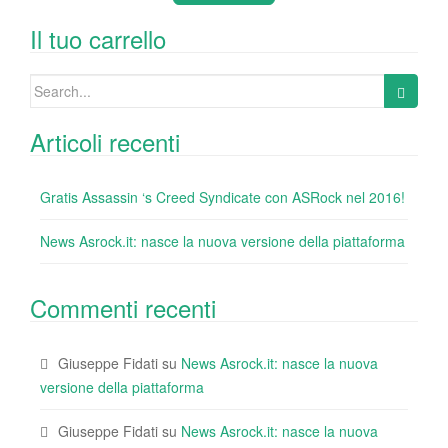
b
dI
st
r
t
vi
o
n
di
Il tuo carrello
o
Search
k
for:
Articoli recenti
Gratis Assassin ‘s Creed Syndicate con ASRock nel 2016!
News Asrock.it: nasce la nuova versione della piattaforma
Commenti recenti
Giuseppe Fidati
su
News Asrock.it: nasce la nuova
versione della piattaforma
Giuseppe Fidati
su
News Asrock.it: nasce la nuova