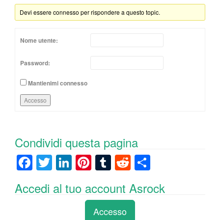
Devi essere connesso per rispondere a questo topic.
Nome utente:
Password:
Mantienimi connesso
Accesso
Condividi questa pagina
F
T
Li
Pi
T
R
C
a
wi
n
nt
u
e
o
Accedi al tuo account Asrock
c
tt
k
er
m
d
n
e
er
e
e
bl
di
di
Accesso