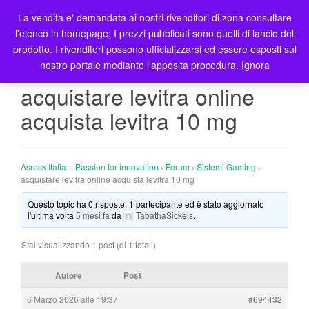
La vendita e' demandata ai nostri rivenditori di zona consultare
T
l'elenco in homepage; I prezzi pubblicati sono quelli di lancio del
o
prodotto. I rivenditori possono ufficializzarsi ed essere esposti sul
g
nostro portale mediante l'apposita procedura.
Ignora
g
l
acquistare levitra online
e
acquista levitra 10 mg
n
a
v
i
Asrock Italia – Passion for innovation
›
Forum
›
Sistemi Gaming
›
g
acquistare levitra online acquista levitra 10 mg
a
Questo topic ha 0 risposte, 1 partecipante ed è stato aggiornato
t
l'ultima volta
5 mesi fa
da
TabathaSickels
.
i
o
Stai visualizzando 1 post (di 1 totali)
n
Autore
Post
6 Marzo 2026 alle 19:37
#694432