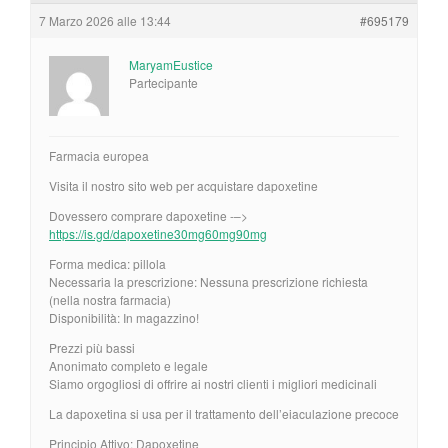
7 Marzo 2026 alle 13:44
#695179
MaryamEustice
Partecipante
Farmacia europea
Visita il nostro sito web per acquistare dapoxetine
Dovessero comprare dapoxetine -–>
https://is.gd/dapoxetine30mg60mg90mg
Forma medica: pillola
Necessaria la prescrizione: Nessuna prescrizione richiesta
(nella nostra farmacia)
Disponibilità: In magazzino!
Prezzi più bassi
Anonimato completo e legale
Siamo orgogliosi di offrire ai nostri clienti i migliori medicinali
La dapoxetina si usa per il trattamento dell’eiaculazione precoce
Principio Attivo: Dapoxetine