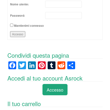
Nome utente:
Password:
Mantienimi connesso
Accesso
Condividi questa pagina
F
T
Li
Pi
T
R
C
a
wi
n
nt
u
e
o
Accedi al tuo account Asrock
c
tt
k
er
m
d
n
e
er
e
e
bl
di
di
Accesso
b
dI
st
r
t
vi
o
n
di
Il tuo carrello