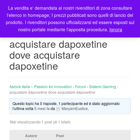
La vendita e' demandata ai nostri rivenditori di zona consultare
T
l'elenco in homepage; I prezzi pubblicati sono quelli di lancio del
o
prodotto. I rivenditori possono ufficializzarsi ed essere esposti sul
g
nostro portale mediante l'apposita procedura.
Ignora
g
l
acquistare dapoxetine
e
dove acquistare
n
a
dapoxetine
v
i
g
Asrock Italia – Passion for innovation
›
Forum
›
Sistemi Gaming
›
a
acquistare dapoxetine dove acquistare dapoxetine
t
i
Questo topic ha 0 risposte, 1 partecipante ed è stato aggiornato
l'ultima volta
5 mesi fa
da
MaryamEustice
.
o
n
Stai visualizzando 1 post (di 1 totali)
Autore
Post