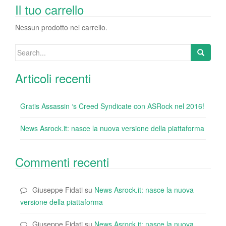
o
n
di
Il tuo carrello
o
Nessun prodotto nel carrello.
k
Search
for:
Articoli recenti
Gratis Assassin ‘s Creed Syndicate con ASRock nel 2016!
News Asrock.it: nasce la nuova versione della piattaforma
Commenti recenti
Giuseppe Fidati
su
News Asrock.it: nasce la nuova
versione della piattaforma
Giuseppe Fidati
su
News Asrock.it: nasce la nuova