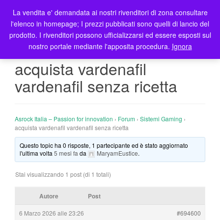
La vendita e' demandata ai nostri rivenditori di zona consultare
T
l'elenco in homepage; I prezzi pubblicati sono quelli di lancio del
o
prodotto. I rivenditori possono ufficializzarsi ed essere esposti sul
g
nostro portale mediante l'apposita procedura.
Ignora
g
l
acquista vardenafil
e
vardenafil senza ricetta
n
a
v
i
Asrock Italia – Passion for innovation
›
Forum
›
Sistemi Gaming
›
g
acquista vardenafil vardenafil senza ricetta
a
Questo topic ha 0 risposte, 1 partecipante ed è stato aggiornato
t
l'ultima volta
5 mesi fa
da
MaryamEustice
.
i
o
Stai visualizzando 1 post (di 1 totali)
n
Autore
Post
6 Marzo 2026 alle 23:26
#694600