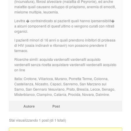
(incurvatura), fibrosi alveolare (malattia di Peyronie), ed anche
malattie quail causano sviluppo di priapismo, anemia di emociti,
mielome multiple, leucemia.
Levitra � contraindicato ai pazienti quali hanno ipersensibilit�
a alcuni componenti di quest’ultimo o vengono curati con nitrati
organici.
I pazienti minori di 16 anni o quali prendono inibitori di proteasa
di HIV (ossia indinavir e ritonavir) non possono prendere il
farmaco.
Ricerche simili: acquista vardenafil vardenafil acquisto
vardenafil senza ricetta acquistare vardenafil vardenafil acquisto
on line
Italia: Crotone, Villaricca, Murano, Porretta Terme, Colonna,
Castellanza, Nicastro, Capaci, Sanremo, San Marzano sul
Sarno, San Gennaro Vesuviano, Prato, Brescia, Lecce, Senago,
Misterbianco, Ciampino, Catania, Procida, Novara, Dalmine.
Autore
Post
Stai visualizzando 1 post (di 1 totali)