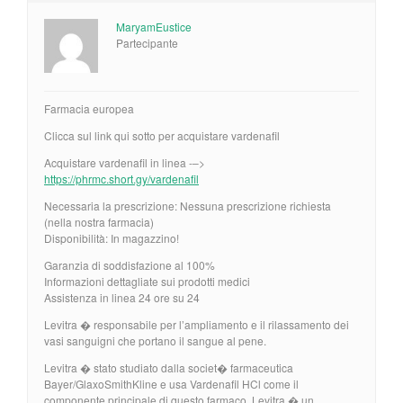
MaryamEustice
Partecipante
Farmacia europea
Clicca sul link qui sotto per acquistare vardenafil
Acquistare vardenafil in linea -–>
https://phrmc.short.gy/vardenafil
Necessaria la prescrizione: Nessuna prescrizione richiesta
(nella nostra farmacia)
Disponibilità: In magazzino!
Garanzia di soddisfazione al 100%
Informazioni dettagliate sui prodotti medici
Assistenza in linea 24 ore su 24
Levitra � responsabile per l’ampliamento e il rilassamento dei
vasi sanguigni che portano il sangue al pene.
Levitra � stato studiato dalla societ� farmaceutica
Bayer/GlaxoSmithKline e usa Vardenafil HCl come il
componente principale di questo farmaco. Levitra � un