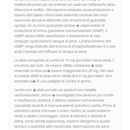
medicinale preso per via enterale ed usato per trattamento della
disfunzione erettile. Stimolazione sessuale causa produzione e
rilascio dell’ossido nitrico dalle estremita nerviose del corpo
cavernoso del pene attivando cosi un’enzima di guanylate
cyclase. En su turno guanylate cyclase � responsabile di
produzione di ciclico guanosine monophosphate (cGMP). Il
cGMP causa effetto vasodilatore e rilassamento di vasi
sanguigni quali portano sangue al pene. Levitra previene che
cGMP venga distrutto dall’enzima di phosphodiesterase-5 e cosi
aiuta l’accesso dell’afflusso di sangue al pene.
La dose consigliata di Levitra di 10 mg giornalieri viene presa 1
ora prima del coito. Se nessun effetto collaterale � stato
osservato la dose pu� essere maggiorata fino 20 mg. Nel caso
di avversi effetti la dose viene ridotta fino 5 mg giornalieri. Non
prendete pi� di una pastiglia di Levitra al giorno.
Levitra non � stato provato sui pazienti con malattia
cardiovascolare, percio � sconsigliato che persone con insulto
o insufficenza cardiaca, o attacco cardiaco nell’anamnesi
(sopratutto durante 6 mesi precedenti) prendino Levitra. Prima di
prendere Levitra informate il vostro medico se avete problemi
renali o epatici, emorraggie, ulcera di stomaco o disturbi di
retina, come retinite pigmentosa, reazioni allergiche a questo
farmaco o qualciasi altro medicinale, deformazione del pene