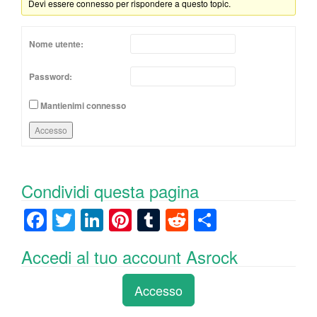
Devi essere connesso per rispondere a questo topic.
Nome utente:
Password:
Mantienimi connesso
Accesso
Condividi questa pagina
F
T
Li
Pi
T
R
C
a
wi
n
nt
u
e
o
Accedi al tuo account Asrock
c
tt
k
er
m
d
n
e
er
e
e
bl
di
di
Accesso
b
dI
st
r
t
vi