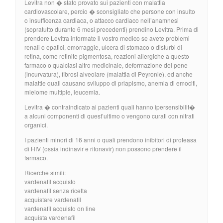
Levitra non � stato provato sui pazienti con malattia
cardiovascolare, percio � sconsigliato che persone con insulto
o insufficenza cardiaca, o attacco cardiaco nell’anamnesi
(sopratutto durante 6 mesi precedenti) prendino Levitra. Prima di
prendere Levitra informate il vostro medico se avete problemi
renali o epatici, emorraggie, ulcera di stomaco o disturbi di
retina, come retinite pigmentosa, reazioni allergiche a questo
farmaco o qualciasi altro medicinale, deformazione del pene
(incurvatura), fibrosi alveolare (malattia di Peyronie), ed anche
malattie quail causano sviluppo di priapismo, anemia di emociti,
mielome multiple, leucemia.
Levitra � contraindicato ai pazienti quali hanno ipersensibilit�
a alcuni componenti di quest’ultimo o vengono curati con nitrati
organici.
I pazienti minori di 16 anni o quali prendono inibitori di proteasa
di HIV (ossia indinavir e ritonavir) non possono prendere il
farmaco.
Ricerche simili:
vardenafil acquisto
vardenafil senza ricetta
acquistare vardenafil
vardenafil acquisto on line
acquista vardenafil