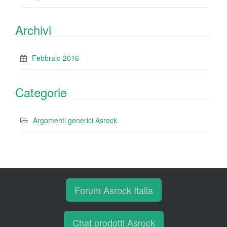
Archivi
Febbraio 2016
Categorie
Argomenti generici Asrock
Forum Asrock Italia
Chat prodotti Asrock