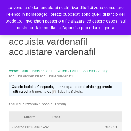
La vendita e' demandata ai nostri rivenditori di zona consultare
T
l'elenco in homepage; I prezzi pubblicati sono quelli di lancio del
o
prodotto. I rivenditori possono ufficializzarsi ed essere esposti sul
g
nostro portale mediante l'apposita procedura.
Ignora
g
l
acquista vardenafil
e
acquistare vardenafil
n
a
v
i
Asrock Italia – Passion for innovation
›
Forum
›
Sistemi Gaming
›
g
acquista vardenafil acquistare vardenafil
a
Questo topic ha 0 risposte, 1 partecipante ed è stato aggiornato
t
l'ultima volta
5 mesi fa
da
TabathaSickels
.
i
o
Stai visualizzando 1 post (di 1 totali)
n
Autore
Post
7 Marzo 2026 alle 14:41
#695219