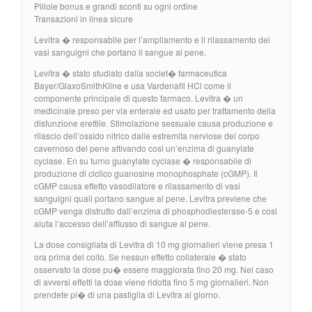
Pillole bonus e grandi sconti su ogni ordine
Transazioni in linea sicure
Levitra � responsabile per l’ampliamento e il rilassamento dei
vasi sanguigni che portano il sangue al pene.
Levitra � stato studiato dalla societ� farmaceutica
Bayer/GlaxoSmithKline e usa Vardenafil HCl come il
componente principale di questo farmaco. Levitra � un
medicinale preso per via enterale ed usato per trattamento della
disfunzione erettile. Stimolazione sessuale causa produzione e
rilascio dell’ossido nitrico dalle estremita nerviose del corpo
cavernoso del pene attivando cosi un’enzima di guanylate
cyclase. En su turno guanylate cyclase � responsabile di
produzione di ciclico guanosine monophosphate (cGMP). Il
cGMP causa effetto vasodilatore e rilassamento di vasi
sanguigni quali portano sangue al pene. Levitra previene che
cGMP venga distrutto dall’enzima di phosphodiesterase-5 e cosi
aiuta l’accesso dell’afflusso di sangue al pene.
La dose consigliata di Levitra di 10 mg giornalieri viene presa 1
ora prima del coito. Se nessun effetto collaterale � stato
osservato la dose pu� essere maggiorata fino 20 mg. Nel caso
di avversi effetti la dose viene ridotta fino 5 mg giornalieri. Non
prendete pi� di una pastiglia di Levitra al giorno.