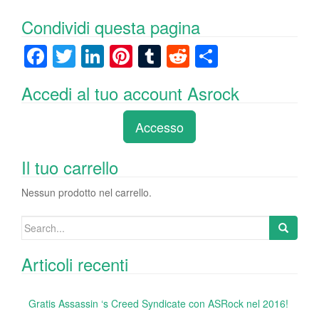
Condividi questa pagina
F
T
Li
Pi
T
R
C
a
wi
n
nt
u
e
o
Accedi al tuo account Asrock
c
tt
k
er
m
d
n
e
er
e
e
bl
di
di
Accesso
b
dI
st
r
t
vi
o
n
di
Il tuo carrello
o
Nessun prodotto nel carrello.
k
Search
for:
Articoli recenti
Gratis Assassin ‘s Creed Syndicate con ASRock nel 2016!