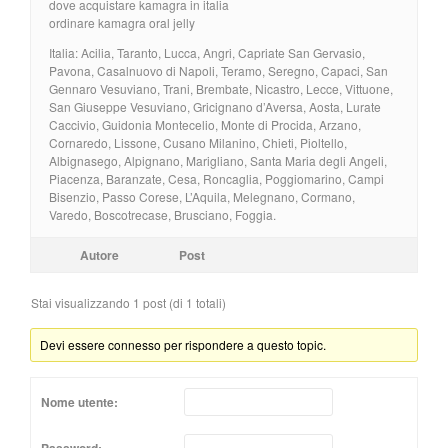
dove acquistare kamagra in italia
ordinare kamagra oral jelly
Italia: Acilia, Taranto, Lucca, Angri, Capriate San Gervasio,
Pavona, Casalnuovo di Napoli, Teramo, Seregno, Capaci, San
Gennaro Vesuviano, Trani, Brembate, Nicastro, Lecce, Vittuone,
San Giuseppe Vesuviano, Gricignano d’Aversa, Aosta, Lurate
Caccivio, Guidonia Montecelio, Monte di Procida, Arzano,
Cornaredo, Lissone, Cusano Milanino, Chieti, Pioltello,
Albignasego, Alpignano, Marigliano, Santa Maria degli Angeli,
Piacenza, Baranzate, Cesa, Roncaglia, Poggiomarino, Campi
Bisenzio, Passo Corese, L’Aquila, Melegnano, Cormano,
Varedo, Boscotrecase, Brusciano, Foggia.
Autore
Post
Stai visualizzando 1 post (di 1 totali)
Devi essere connesso per rispondere a questo topic.
Nome utente: