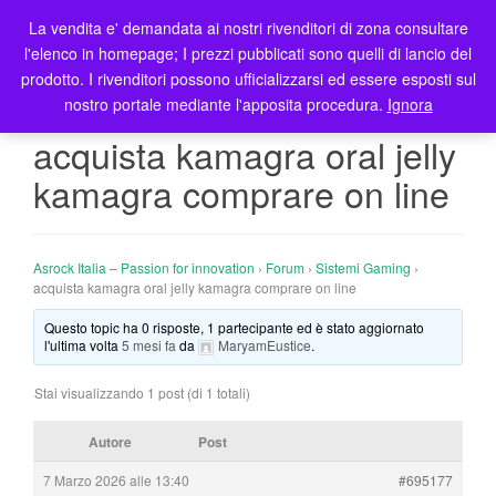
La vendita e' demandata ai nostri rivenditori di zona consultare
T
l'elenco in homepage; I prezzi pubblicati sono quelli di lancio del
o
prodotto. I rivenditori possono ufficializzarsi ed essere esposti sul
g
nostro portale mediante l'apposita procedura.
Ignora
g
l
acquista kamagra oral jelly
e
kamagra comprare on line
n
a
v
i
Asrock Italia – Passion for innovation
›
Forum
›
Sistemi Gaming
›
g
acquista kamagra oral jelly kamagra comprare on line
a
Questo topic ha 0 risposte, 1 partecipante ed è stato aggiornato
t
l'ultima volta
5 mesi fa
da
MaryamEustice
.
i
o
Stai visualizzando 1 post (di 1 totali)
n
Autore
Post
7 Marzo 2026 alle 13:40
#695177