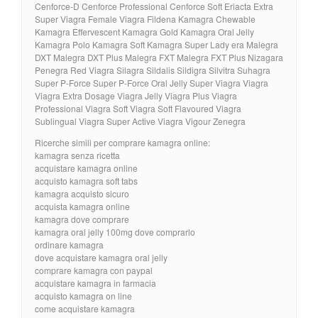
Cenforce-D Cenforce Professional Cenforce Soft Eriacta Extra
Super Viagra Female Viagra Fildena Kamagra Chewable
Kamagra Effervescent Kamagra Gold Kamagra Oral Jelly
Kamagra Polo Kamagra Soft Kamagra Super Lady era Malegra
DXT Malegra DXT Plus Malegra FXT Malegra FXT Plus Nizagara
Penegra Red Viagra Silagra Sildalis Sildigra Silvitra Suhagra
Super P-Force Super P-Force Oral Jelly Super Viagra Viagra
Viagra Extra Dosage Viagra Jelly Viagra Plus Viagra
Professional Viagra Soft Viagra Soft Flavoured Viagra
Sublingual Viagra Super Active Viagra Vigour Zenegra
Ricerche simili per comprare kamagra online:
kamagra senza ricetta
acquistare kamagra online
acquisto kamagra soft tabs
kamagra acquisto sicuro
acquista kamagra online
kamagra dove comprare
kamagra oral jelly 100mg dove comprarlo
ordinare kamagra
dove acquistare kamagra oral jelly
comprare kamagra con paypal
acquistare kamagra in farmacia
acquisto kamagra on line
come acquistare kamagra