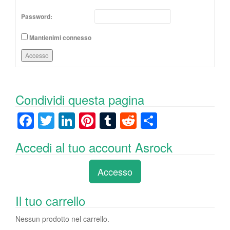
Password:
Mantienimi connesso
Accesso
Condividi questa pagina
F
T
Li
Pi
T
R
C
a
wi
n
nt
u
e
o
Accedi al tuo account Asrock
c
tt
k
er
m
d
n
e
er
e
e
bl
di
di
Accesso
b
dI
st
r
t
vi
o
n
di
Il tuo carrello
o
Nessun prodotto nel carrello.