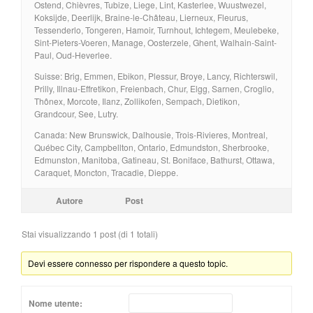
Ostend, Chièvres, Tubize, Liege, Lint, Kasterlee, Wuustwezel,
Koksijde, Deerlijk, Braine-le-Château, Lierneux, Fleurus,
Tessenderlo, Tongeren, Hamoir, Turnhout, Ichtegem, Meulebeke,
Sint-Pieters-Voeren, Manage, Oosterzele, Ghent, Walhain-Saint-
Paul, Oud-Heverlee.
Suisse: Brig, Emmen, Ebikon, Plessur, Broye, Lancy, Richterswil,
Prilly, Illnau-Effretikon, Freienbach, Chur, Elgg, Sarnen, Croglio,
Thônex, Morcote, Ilanz, Zollikofen, Sempach, Dietikon,
Grandcour, See, Lutry.
Canada: New Brunswick, Dalhousie, Trois-Rivieres, Montreal,
Québec City, Campbellton, Ontario, Edmundston, Sherbrooke,
Edmunston, Manitoba, Gatineau, St. Boniface, Bathurst, Ottawa,
Caraquet, Moncton, Tracadie, Dieppe.
Autore
Post
Stai visualizzando 1 post (di 1 totali)
Devi essere connesso per rispondere a questo topic.
Nome utente: