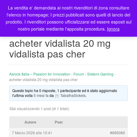
La vendita e' demandata ai nostri rivenditori di zona consultare
T
l'elenco in homepage; I prezzi pubblicati sono quelli di lancio del
o
prodotto. I rivenditori possono ufficializzarsi ed essere esposti sul
g
nostro portale mediante l'apposita procedura.
Ignora
g
l
acheter vidalista 20 mg
e
vidalista pas cher
n
a
v
i
Asrock Italia – Passion for innovation
›
Forum
›
Sistemi Gaming
›
g
acheter vidalista 20 mg vidalista pas cher
a
Questo topic ha 0 risposte, 1 partecipante ed è stato aggiornato
t
l'ultima volta
5 mesi fa
da
TabathaSickels
.
i
o
Stai visualizzando 1 post (di 1 totali)
n
Autore
Post
7 Marzo 2026 alle 10:41
#695060