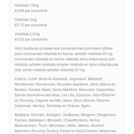
Vidalista 10mg
€0.69 par comprimé
Vidalista 5mg
€0.75 par comprimé
Vidalista 2.5mg
€0.53 par comprimé
Voici quelques phrases que les personnes pourraient utiliser
pour commander vidalista en france: acheter vidalista 60 mg
commander vidalista en france vidalista sans ordonnance prix
vidalista acheter vidalista acheter vidalista en ligne vidalista pas
cher achat vidalista acheter vidalista 20 mg
France: Loiret, Brive-la-Gaillarde, Argenteuil, Malakoff,
Montfermeil, Romainville, Nouvelle-Aquitaine, Isère, Marcq-en-
Barœul, Hautes-Alpes, Seine-Maritime, Beauvais, Carpentras,
Sainte-Geneviève-des-Bois, Les Ulis, Essonne, Saint-Étienne-
du-Rouvray, Cagnes-sur-Mer, Istres, Deux-Sèvres, Roanne,
Ardennes, Vannes, Tremblay-en-France, Agen.
Belgique: Schoten, Avelgem, Oostkamp, Wingene, Drogenbos,
Faimes, Maldegem, Brussels, Chaudfontaine, Herne,
Beauvechain, Thuin, Mechelen, Alken, Menen, Bocholt,
Beernem, Rouvroy, Durbuy, Fexhe-le-Haut-Clocher, Gerpinnes,