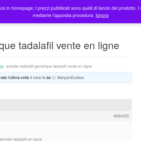
co in homepage; I prezzi pubblicati sono quelli di lancio del prodotto. I 
me
Prodotti
Blog
Registrazione Utenti
Elenco rivendi
mediante l'apposita procedura.
Ignora
que tadalafil vente en ligne
ng
›
acheter tadalafil generique tadalafil vente en ligne
nato l'ultima volta
5 mesi fa
da
MaryamEustice
.
#694325
acheter tadalafil en ligne