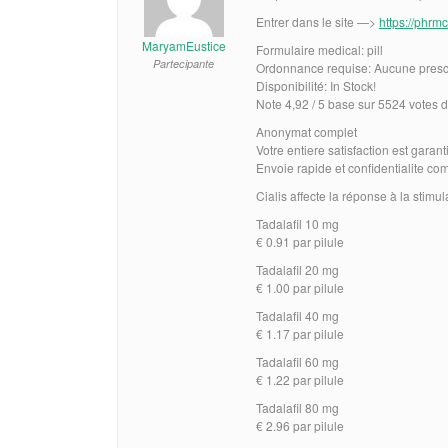
Entrer dans le site —>
https://phrmc
MaryamEustice
Formulaire medical: pill
Partecipante
Ordonnance requise: Aucune prescr
Disponibilité: In Stock!
Note 4,92 / 5 base sur 5524 votes d’
Anonymat complet
Votre entiere satisfaction est garan
Envoie rapide et confidentialite co
Cialis affecte la réponse à la stimul
Tadalafil 10 mg
€ 0.91 par pilule
Tadalafil 20 mg
€ 1.00 par pilule
Tadalafil 40 mg
€ 1.17 par pilule
Tadalafil 60 mg
€ 1.22 par pilule
Tadalafil 80 mg
€ 2.96 par pilule