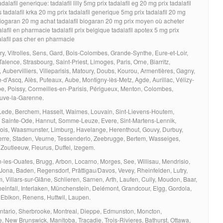
lafil generique: tadalafil lilly 5mg prix tadalafil eg 20 mg prix tadalafil
 tadalafil krka 20 mg prix tadalafil generique 5mg prix tadalafil 20 mg
 biogaran 20 mg achat tadalafil biogaran 20 mg prix moyen où acheter
alafil en pharmacie tadalafil prix belgique tadalafil apotex 5 mg prix
dalafil pas cher en pharmacie
 Vitrolles, Sens, Gard, Bois-Colombes, Grande-Synthe, Eure-et-Loir,
alence, Strasbourg, Saint-Priest, Limoges, Paris, Orne, Biarritz,
Aubervilliers, Villeparisis, Matoury, Doubs, Kourou, Armentières, Gagny,
-d’Ascq, Alès, Puteaux, Aube, Montigny-lès-Metz, Agde, Aurillac, Vélizy-
Pape, Poissy, Cormeilles-en-Parisis, Périgueux, Menton, Colombes,
euve-la-Garenne.
, Lede, Berchem, Hasselt, Waimes, Louvain, Sint-Lievens-Houtem,
tel, Sainte-Ode, Hannut, Somme-Leuze, Evere, Sint-Martens-Lennik,
ois, Waasmunster, Limburg, Havelange, Herenthout, Gouvy, Durbuy,
Perre, Staden, Veurne, Tessenderlo, Zeebrugge, Bertem, Wasseiges,
Zoutleeuw, Fleurus, Duffel, Izegem.
-les-Ouates, Brugg, Arbon, Locarno, Morges, See, Willisau, Mendrisio,
-Jona, Baden, Regensdorf, Prättigau/Davos, Vevey, Rheinfelden, Lutry,
, Villars-sur-Glâne, Schlieren, Sarnen, Arth, Laufen, Cully, Moudon, Baar,
infall, Interlaken, Münchenstein, Delémont, Grandcour, Elgg, Gordola,
, Ebikon, Renens, Huttwil, Laupen.
tario, Sherbrooke, Montreal, Dieppe, Edmunston, Moncton,
, New Brunswick, Manitoba, Tracadie, Trois-Rivieres, Bathurst, Ottawa,