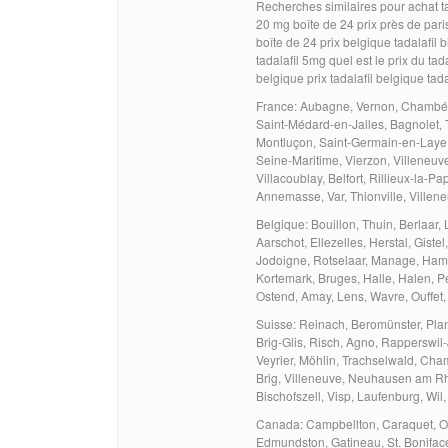
Recherches similaires pour achat tada
20 mg boîte de 24 prix près de paris
boîte de 24 prix belgique tadalafil
tadalafil 5mg quel est le prix du tad
belgique prix tadalafil belgique ta
France: Aubagne, Vernon, Chambéry,
Saint-Médard-en-Jalles, Bagnolet, T
Montluçon, Saint-Germain-en-Laye, 
Seine-Maritime, Vierzon, Villeneuve
Villacoublay, Belfort, Rillieux-la-
Annemasse, Var, Thionville, Villen
Belgique: Bouillon, Thuin, Berlaar
Aarschot, Ellezelles, Herstal, Gis
Jodoigne, Rotselaar, Manage, Ham
Kortemark, Bruges, Halle, Halen, 
Ostend, Amay, Lens, Wavre, Ouffet, 
Suisse: Reinach, Beromünster, Plan
Brig-Glis, Risch, Agno, Rapperswil
Veyrier, Möhlin, Trachselwald, Cham
Brig, Villeneuve, Neuhausen am Rhe
Bischofszell, Visp, Laufenburg, Wil
Canada: Campbellton, Caraquet, On
Edmundston, Gatineau, St. Boniface