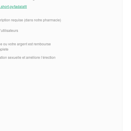
.short.gy/tadalafil
iption requise (dans notre pharmacie)
utilisateurs
tie ou votre argent est rembourse
mplete
ation sexuelle et améliore l’érection