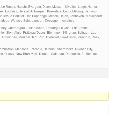
 Le Rœulx, Haacht, Evergem, Dison, Musson, Nivelles, Liege, Namur,
eel, Lochristi, Herstal, Antwerpen, Koekelare, Leopoldsburg, Hamont-
, Villers-le-Bouillet, Lint, Poperinge, Mesen, Halen, Zonhoven, Nieuwpoort,
Château, Woluwe-Saint-Lambert, Zwevegem, Amblève.
nthey, Oberaargau, Steinhausen, Fribourg, La Chaux-de-Fonds,
ier, Sion, Aigle, Prättigau/Davos, Binningen, Klingnau, Splügen, Les
, Grüningen, Muri bei Bern, Zug, Dielsdorf, See-Gaster, Valangin, Onex,
munston, Manitoba, Tracadie, Bathurst, Sherbrooke, Québec City,
s, Ottawa, New Brunswick, Dieppe, Gatineau, Dalhousie, St. Boniface,