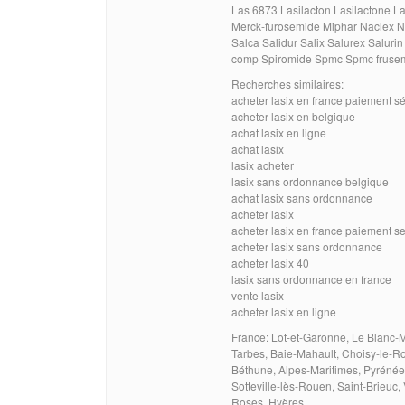
Las 6873 Lasilacton Lasilactone La
Merck-furosemide Miphar Naclex N
Salca Salidur Salix Salurex Saluri
comp Spiromide Spmc Spmc frusemi
Recherches similaires:
acheter lasix en france paiement s
acheter lasix en belgique
achat lasix en ligne
achat lasix
lasix acheter
lasix sans ordonnance belgique
achat lasix sans ordonnance
acheter lasix
acheter lasix en france paiement s
acheter lasix sans ordonnance
acheter lasix 40
lasix sans ordonnance en france
vente lasix
acheter lasix en ligne
France: Lot-et-Garonne, Le Blanc-Me
Tarbes, Baie-Mahault, Choisy-le-Roi
Béthune, Alpes-Maritimes, Pyrénées
Sotteville-lès-Rouen, Saint-Brieuc,
Roses, Hyères.