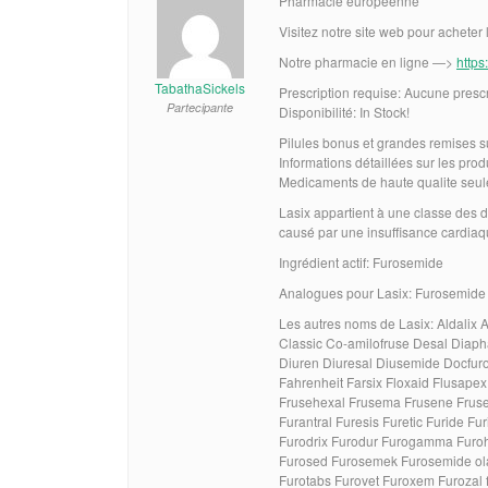
Pharmacie européenne
Visitez notre site web pour acheter 
Notre pharmacie en ligne —>
https:
TabathaSickels
Prescription requise: Aucune presc
Partecipante
Disponibilité: In Stock!
Pilules bonus et grandes remises
Informations détaillées sur les pro
Medicaments de haute qualite seu
Lasix appartient à une classe des di
causé par une insuffisance cardia
Ingrédient actif: Furosemide
Analogues pour Lasix: Furosemide
Les autres noms de Lasix: Aldalix
Classic Co-amilofruse Desal Diapha
Diuren Diuresal Diusemide Docfu
Fahrenheit Farsix Floxaid Flusapex
Frusehexal Frusema Frusene Frusen
Furantral Furesis Furetic Furide Fu
Furodrix Furodur Furogamma Furohe
Furosed Furosemek Furosemide olam
Furotabs Furovet Furoxem Furozal f