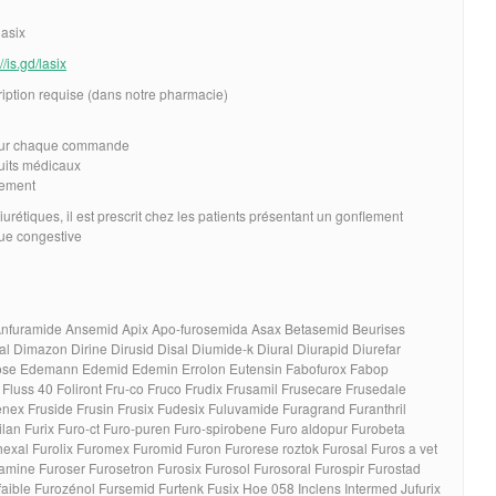
lasix
//is.gd/lasix
ription requise (dans notre pharmacie)
 sur chaque commande
duits médicaux
lement
urétiques, il est prescrit chez les patients présentant un gonflement
que congestive
 Anfuramide Ansemid Apix Apo-furosemida Asax Betasemid Beurises
l Dimazon Dirine Dirusid Disal Diumide-k Diural Diurapid Diurefar
rose Edemann Edemid Edemin Errolon Eutensin Fabofurox Fabop
 Fluss 40 Foliront Fru-co Fruco Frudix Frusamil Frusecare Frusedale
ex Fruside Frusin Frusix Fudesix Fuluvamide Furagrand Furanthril
rilan Furix Furo-ct Furo-puren Furo-spirobene Furo aldopur Furobeta
xal Furolix Furomex Furomid Furon Furorese roztok Furosal Furos a vet
ine Furoser Furosetron Furosix Furosol Furosoral Furospir Furostad
aible Furozénol Fursemid Furtenk Fusix Hoe 058 Inclens Intermed Jufurix