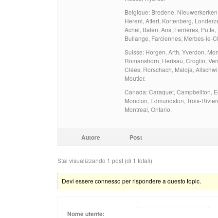
Belgique: Bredene, Nieuwerkerken,
Herent, Attert, Kortenberg, Londerz
Achel, Balen, Ans, Ferrières, Putte
Bullange, Farciennes, Merbes-le-
Suisse: Horgen, Arth, Yverdon, Mo
Romanshorn, Herisau, Croglio, Vern
Clées, Rorschach, Maloja, Allschwil
Moutier.
Canada: Caraquet, Campbellton, Ed
Moncton, Edmundston, Trois-Riviere
Montreal, Ontario.
Autore
Post
Stai visualizzando 1 post (di 1 totali)
Devi essere connesso per rispondere a questo topic.
Nome utente: