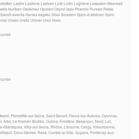
siletten Lasilix Lasitone Lasiven Lizik Lodix Logirène Lowpston Maoread
adis Nuriban Oedemex Opolam Osyrol lasix Pharmix Puresis Retep
n Sanofi-aventis Sanwa kagaku Silax Sinedem Spiro-d-tablinen Spiro
de Uresix Uretic Urever Urex Vesix
écurisé
ecurise
snil, Pierrefitte-sur-Seine, Saint-Benoît, Fleury-les-Aubrais, Oyonnax,
, Alès, Le Kremlin-Bicêtre, Oullins, Finistère, Besançon, Nord, Lot,
-Atlantiques, Vitry-sur-Seine, Rhône, Libourne, Cergy, Villeurbanne,
 Villejuif, Deux-Sèvres, Rezé, Combs-la-Ville, Guyane, Fontenay-aux-