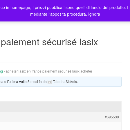
co in homepage; I prezzi pubblicati sono quelli di lancio del prodotto. I 
me
Prodotti
Blog
Registrazione Utenti
Elenco rivendit
mediante l'apposita procedura.
Ignora
 paiement sécurisé lasix
ng
›
acheter lasix en france paiement sécurisé lasix acheter
nato l'ultima volta
5 mesi fa
da
TabathaSickels
.
#695539