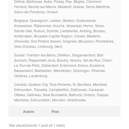
Drôme, Mulhouse, Aube, Poissy, Pau, Bègles, Clermont-
Ferrand, Neuilly-sur-Marne, Malakoff, Grasse, Seine-Maritime,
Salon-de-Provence, Orvault.
Belgique: Quaregnon, Laeken, Bertem, Oudenaarde,
Knesselare, Rijkevorsel, Kuurne, Vosselaar, Herne, Ypres,
Sainte-Ode, Roeulx, Schilde, Liedekerke, Antoing, Boussu,
Kortenaken, Brussels-Capital Region, Clavier, Westerlo,
Vilvoorde, Sint-Pieters-Voeren, Soignies, Mouscron, Plombières,
Grez-Doiceau, Limbourg, Gent.
Suisse: Yverdon-les-Bains, Dietikon, Sarganserland, Bad
Zurzach, Rapperswil-Jona, Boudry, Versoix, Val-de-Ruz, Cham,
La Tour-de-Peilz, Dübendorf, Entremont, Kriens, Ecublens,
Bassersdorf, Wallisellen, Weinfelden, Grüningen, Rheintal,
Orsières, Laufenburg.
Canada: Québec City, Trois-Rivieres, St. Boniface, Montreal,
Edmunston, Tracadie, Campbellton, Dalhousie, Caraquet,
Ottawa, Gatineau, New Brunswick, Bathurst, Ontario, Dieppe,
Manitoba, Edmundston, Moncton, Sherbrooke.
Autore
Post
Stai visualizzando 1 post (di 1 totali)