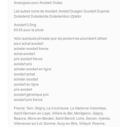
Analogues pour Avodart: Dutas
Les autres noms de Avodart: Avidart Duagen Duodart Duprost
Dutasterid Dutasterida Dutasteridum Zytefor
Avodart 0.5mg
€0.63 pour la pilule
Voici quelques phrases que les personnes pourraient utiliser
pour achat avodart:
acheter avodart france
achat avodart
prix avodart france
avodart prix
acheter avodart en ligne
avodart achat
acheter avodart
avodart en ligne
prix avodart
avodart générique prix
avodart prix france
France: Tarn, Grigny, La Courneuve, La Garenne-Colombes,
Saint-Germain-en-Laye, Villiers-le-Bel, Montgeron, Gagny,
Beaune, Mons-en-Barœul, Saint-Benoît, Loire, Sevran, Hyères,
Villeneuve-sur-Lot, Somme, Sucy-en-Brie, Villejuif, Roanne,