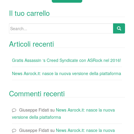
b
dI
st
r
t
vi
o
n
di
Il tuo carrello
o
Search
k
for:
Articoli recenti
Gratis Assassin ‘s Creed Syndicate con ASRock nel 2016!
News Asrock.it: nasce la nuova versione della piattaforma
Commenti recenti
Giuseppe Fidati
su
News Asrock.it: nasce la nuova
versione della piattaforma
Giuseppe Fidati
su
News Asrock.it: nasce la nuova