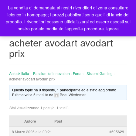
La vendita e' demandata ai nostri rivenditori di zona consultare
T
l'elenco in homepage; I prezzi pubblicati sono quelli di lancio del
o
prodotto. I rivenditori possono ufficializzarsi ed essere esposti sul
g
nostro portale mediante l'apposita procedura.
Ignora
g
l
acheter avodart avodart
e
prix
n
a
v
i
Asrock Italia – Passion for innovation
›
Forum
›
Sistemi Gaming
›
g
acheter avodart avodart prix
a
Questo topic ha 0 risposte, 1 partecipante ed è stato aggiornato
t
l'ultima volta
5 mesi fa
da
BeauWiedeman
.
i
o
Stai visualizzando 1 post (di 1 totali)
n
Autore
Post
8 Marzo 2026 alle 00:21
#695629