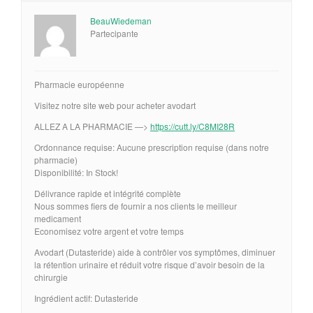
BeauWiedeman
Partecipante
Pharmacie européenne
Visitez notre site web pour acheter avodart
ALLEZ A LA PHARMACIE —>
https://cutt.ly/C8MI28R
Ordonnance requise: Aucune prescription requise (dans notre
pharmacie)
Disponibilité: In Stock!
Délivrance rapide et intégrité complète
Nous sommes fiers de fournir a nos clients le meilleur
medicament
Economisez votre argent et votre temps
Avodart (Dutasteride) aide à contrôler vos symptômes, diminuer
la rétention urinaire et réduit votre risque d’avoir besoin de la
chirurgie
Ingrédient actif: Dutasteride