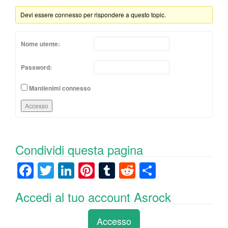
Devi essere connesso per rispondere a questo topic.
Nome utente:
Password:
Mantienimi connesso
Accesso
Condividi questa pagina
F
T
Li
Pi
T
R
C
a
wi
n
nt
u
e
o
Accedi al tuo account Asrock
c
tt
k
er
m
d
n
e
er
e
e
bl
di
di
Accesso