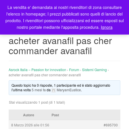
La vendita e' demandata ai nostri rivenditori di zona consultare
T
l'elenco in homepage; I prezzi pubblicati sono quelli di lancio del
o
prodotto. I rivenditori possono ufficializzarsi ed essere esposti sul
g
nostro portale mediante l'apposita procedura.
Ignora
g
l
acheter avanafil pas cher
e
commander avanafil
n
a
v
i
Asrock Italia – Passion for innovation
›
Forum
›
Sistemi Gaming
›
g
acheter avanafil pas cher commander avanafil
a
Questo topic ha 0 risposte, 1 partecipante ed è stato aggiornato
t
l'ultima volta
5 mesi fa
da
MaryamEustice
.
i
o
Stai visualizzando 1 post (di 1 totali)
n
Autore
Post
8 Marzo 2026 alle 01:56
#695700