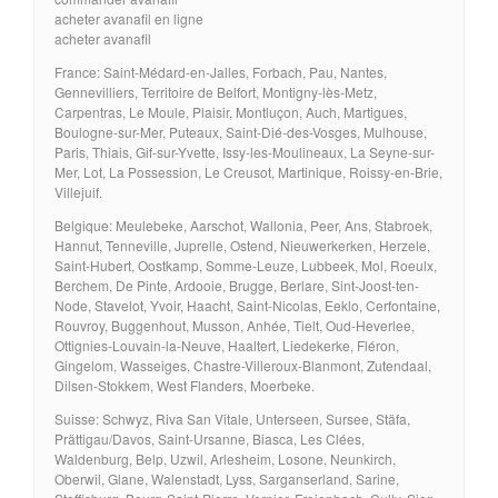
acheter avanafil en ligne
acheter avanafil
France: Saint-Médard-en-Jalles, Forbach, Pau, Nantes,
Gennevilliers, Territoire de Belfort, Montigny-lès-Metz,
Carpentras, Le Moule, Plaisir, Montluçon, Auch, Martigues,
Boulogne-sur-Mer, Puteaux, Saint-Dié-des-Vosges, Mulhouse,
Paris, Thiais, Gif-sur-Yvette, Issy-les-Moulineaux, La Seyne-sur-
Mer, Lot, La Possession, Le Creusot, Martinique, Roissy-en-Brie,
Villejuif.
Belgique: Meulebeke, Aarschot, Wallonia, Peer, Ans, Stabroek,
Hannut, Tenneville, Juprelle, Ostend, Nieuwerkerken, Herzele,
Saint-Hubert, Oostkamp, Somme-Leuze, Lubbeek, Mol, Roeulx,
Berchem, De Pinte, Ardooie, Brugge, Berlare, Sint-Joost-ten-
Node, Stavelot, Yvoir, Haacht, Saint-Nicolas, Eeklo, Cerfontaine,
Rouvroy, Buggenhout, Musson, Anhée, Tielt, Oud-Heverlee,
Ottignies-Louvain-la-Neuve, Haaltert, Liedekerke, Fléron,
Gingelom, Wasseiges, Chastre-Villeroux-Blanmont, Zutendaal,
Dilsen-Stokkem, West Flanders, Moerbeke.
Suisse: Schwyz, Riva San Vitale, Unterseen, Sursee, Stäfa,
Prättigau/Davos, Saint-Ursanne, Biasca, Les Clées,
Waldenburg, Belp, Uzwil, Arlesheim, Losone, Neunkirch,
Oberwil, Glane, Walenstadt, Lyss, Sarganserland, Sarine,