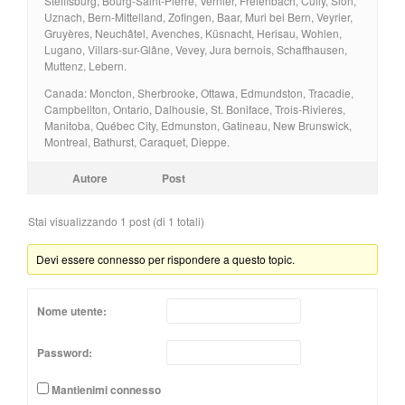
Steffisburg, Bourg-Saint-Pierre, Vernier, Freienbach, Cully, Sion,
Uznach, Bern-Mittelland, Zofingen, Baar, Muri bei Bern, Veyrier,
Gruyères, Neuchâtel, Avenches, Küsnacht, Herisau, Wohlen,
Lugano, Villars-sur-Glâne, Vevey, Jura bernois, Schaffhausen,
Muttenz, Lebern.
Canada: Moncton, Sherbrooke, Ottawa, Edmundston, Tracadie,
Campbellton, Ontario, Dalhousie, St. Boniface, Trois-Rivieres,
Manitoba, Québec City, Edmunston, Gatineau, New Brunswick,
Montreal, Bathurst, Caraquet, Dieppe.
Autore
Post
Stai visualizzando 1 post (di 1 totali)
Devi essere connesso per rispondere a questo topic.
Nome utente:
Password:
Mantienimi connesso