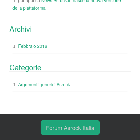
gonagoi
su
News Asrock.it: nasce la nuova versione
della piattaforma
Archivi
Febbraio 2016
Categorie
Argomenti generici Asrock
Forum Asrock Italia