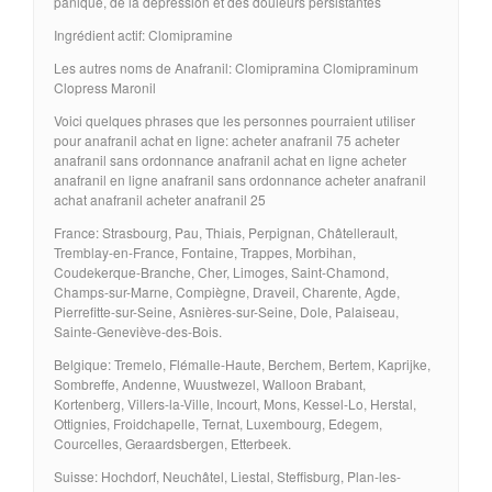
panique, de la dépression et des douleurs persistantes
Ingrédient actif: Clomipramine
Les autres noms de Anafranil: Clomipramina Clomipraminum
Clopress Maronil
Voici quelques phrases que les personnes pourraient utiliser
pour anafranil achat en ligne: acheter anafranil 75 acheter
anafranil sans ordonnance anafranil achat en ligne acheter
anafranil en ligne anafranil sans ordonnance acheter anafranil
achat anafranil acheter anafranil 25
France: Strasbourg, Pau, Thiais, Perpignan, Châtellerault,
Tremblay-en-France, Fontaine, Trappes, Morbihan,
Coudekerque-Branche, Cher, Limoges, Saint-Chamond,
Champs-sur-Marne, Compiègne, Draveil, Charente, Agde,
Pierrefitte-sur-Seine, Asnières-sur-Seine, Dole, Palaiseau,
Sainte-Geneviève-des-Bois.
Belgique: Tremelo, Flémalle-Haute, Berchem, Bertem, Kaprijke,
Sombreffe, Andenne, Wuustwezel, Walloon Brabant,
Kortenberg, Villers-la-Ville, Incourt, Mons, Kessel-Lo, Herstal,
Ottignies, Froidchapelle, Ternat, Luxembourg, Edegem,
Courcelles, Geraardsbergen, Etterbeek.
Suisse: Hochdorf, Neuchâtel, Liestal, Steffisburg, Plan-les-