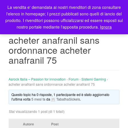
La vendita e' demandata ai nostri rivenditori di zona consultare
T
l'elenco in homepage; I prezzi pubblicati sono quelli di lancio del
o
prodotto. I rivenditori possono ufficializzarsi ed essere esposti sul
g
nostro portale mediante l'apposita procedura.
Ignora
g
l
acheter anafranil sans
e
ordonnance acheter
n
a
anafranil 75
v
i
g
Asrock Italia – Passion for innovation
›
Forum
›
Sistemi Gaming
›
a
acheter anafranil sans ordonnance acheter anafranil 75
t
i
Questo topic ha 0 risposte, 1 partecipante ed è stato aggiornato
l'ultima volta
5 mesi fa
da
TabathaSickels
.
o
n
Stai visualizzando 1 post (di 1 totali)
Autore
Post