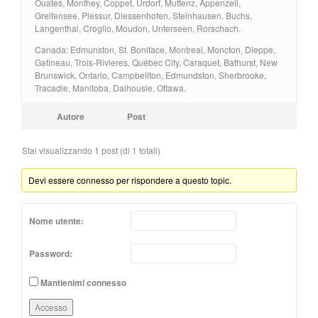
Ouates, Monthey, Coppet, Urdorf, Muttenz, Appenzell,
Greifensee, Plessur, Diessenhofen, Steinhausen, Buchs,
Langenthal, Croglio, Moudon, Unterseen, Rorschach.
Canada: Edmunston, St. Boniface, Montreal, Moncton, Dieppe,
Gatineau, Trois-Rivieres, Québec City, Caraquet, Bathurst, New
Brunswick, Ontario, Campbellton, Edmundston, Sherbrooke,
Tracadie, Manitoba, Dalhousie, Ottawa.
Autore
Post
Stai visualizzando 1 post (di 1 totali)
Devi essere connesso per rispondere a questo topic.
Nome utente:
Password:
Mantienimi connesso
Accesso