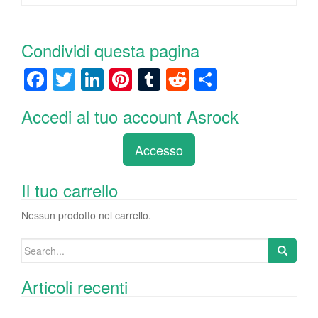
Condividi questa pagina
F
T
Li
Pi
T
R
C
a
wi
n
nt
u
e
o
Accedi al tuo account Asrock
c
tt
k
er
m
d
n
e
er
e
e
bl
di
di
Accesso
b
dI
st
r
t
vi
o
n
di
Il tuo carrello
o
Nessun prodotto nel carrello.
k
Search
for:
Articoli recenti