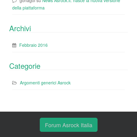
gonagoi
su
News Asrock.it: nasce la nuova versione
della piattaforma
Archivi
Febbraio 2016
Categorie
Argomenti generici Asrock
Forum Asrock Italia