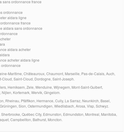
ra sans ordonnance france
ans ordonnance
ter aldara ligne
s ordonnance france
me aldara sans ordonnance
 ordonnance
acheter
ara
ance aldara acheter
 aldara
nce acheter aldara ligne
s ordonnance
eine-Maritime, Châteauroux, Chaumont, Marseille, Pas-de-Calais, Auch,
nt-Cloud, Saint-Cloud, Dordogne, Saint-Joseph.
villers, Hemiksem, Zele, Wenduine, Wijnegem, Mont-Saint-Guibert,
 Nijlen, Kortemark, Wervik, Gingelom.
, Rheinau, Pfäffikon, Hermance, Cully, La Sarraz, Neunkirch, Basel,
e, Grüningen, Sion, Ostermundigen, Wiedlisbach, Arosa, Visp, Schwyz.
, Sherbrooke, Québec City, Edmunston, Edmundston, Montreal, Manitoba,
raquet, Campbellton, Bathurst, Moncton.