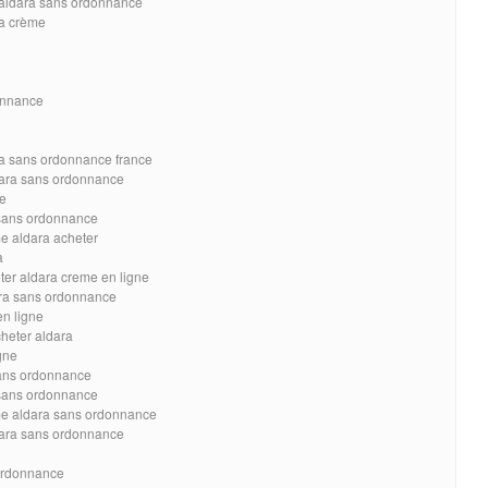
r aldara sans ordonnance
ra crème
onnance
ra sans ordonnance france
ldara sans ordonnance
me
 sans ordonnance
e aldara acheter
a
ter aldara creme en ligne
ara sans ordonnance
n ligne
heter aldara
gne
sans ordonnance
 sans ordonnance
me aldara sans ordonnance
ldara sans ordonnance
 ordonnance