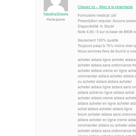
Cliquez ici – Allez à la pharmacie
TabathaSickels
Formulaire medical: pill
Partecipante
Prescription requise: Aucune presc
Disponibilité: In Stock!
Note 4,90 / 5 sur la base de 8908 vo
Seulement 100% qualite
Toujours jusqu’à 70% moins cher q
Nous sommes fiers de fournir a nos
acheter aldara ligne acheter aldara
acheter aldara sans ordonnance f
acheter aldara creme en ligne ache
commander aldara acheter aldara 
ou acheter aldara aldara acheter
acheter aldara ligne aldara sans 
aldara achat en ligne aldara achat
acheter aldara creme aldara achet
aldara acheter en ligne acheter al
achat aldara acheter aldara ligne
forum acheter aldara sans ordonn
aldara acheter en ligne creme alda
commander aldara ou acheter alda
acheter aldara sans ordonnance fr
creme aldara acheter aldara achet