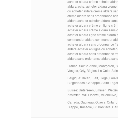
acheter aldara crème acheter alda
aldara achat acheter aldara crème
ou acheter aldara crème aldara s
creme aldara sans ordonnance ache
aldara acheter acheter aldara san
acheter aldara crème en ligne crè
acheter aldara crème aldara sans
acheter aldara ligne creme aldara 
commander aldara commander ald
acheter aldara sans ordonnance fr
aldara acheter en ligne ou acheter
acheter aldara sans ordonnance fra
aldara sans ordonance aldara san
France: Sainte-Anne, Montgeron, S
Vosges, Orly, Bègles, La Celle-Sai
Belgique: Balen, Tielt, Liège, Fau
Butgenbach, Genappe, Saint-Léger,
Suisse: Unterseen, Emmen, Wetzikon
Altstätten, Wil, Oberwil, Villeneuv
Canada: Gatineau, Ottawa, Ontario
Dieppe, Tracadie, St. Boniface, Ca