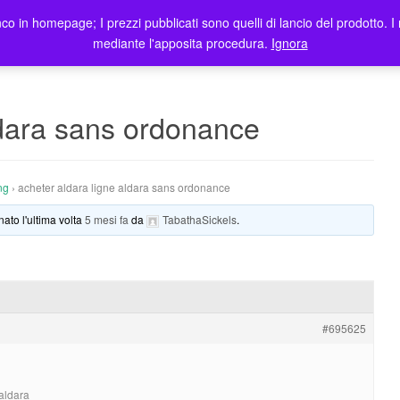
co in homepage; I prezzi pubblicati sono quelli di lancio del prodotto. I 
me
Prodotti
Blog
Registrazione Utenti
Elenco rivendit
mediante l'apposita procedura.
Ignora
ldara sans ordonance
ng
›
acheter aldara ligne aldara sans ordonance
nato l'ultima volta
5 mesi fa
da
TabathaSickels
.
#695625
 aldara