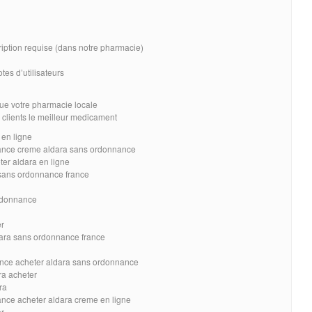
ription requise (dans notre pharmacie)
tes d’utilisateurs
ue votre pharmacie locale
 clients le meilleur medicament
 en ligne
rance creme aldara sans ordonnance
ter aldara en ligne
sans ordonnance france
ordonnance
er
dara sans ordonnance france
ance acheter aldara sans ordonnance
ra acheter
ra
ance acheter aldara creme en ligne
er