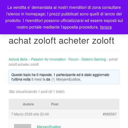
La vendita e' demandata ai nostri rivenditori di zona consultare
T
l'elenco in homepage; I prezzi pubblicati sono quelli di lancio del
o
prodotto. I rivenditori possono ufficializzarsi ed essere esposti sul
g
nostro portale mediante l'apposita procedura.
Ignora
g
l
achat zoloft acheter zoloft
e
n
a
Asrock Italia – Passion for innovation
›
Forum
›
Sistemi Gaming
›
achat
v
zoloft acheter zoloft
i
g
Questo topic ha 0 risposte, 1 partecipante ed è stato aggiornato
l'ultima volta
5 mesi fa
da
MaryamEustice
.
a
t
Stai visualizzando 1 post (di 1 totali)
i
o
Autore
Post
n
7 Marzo 2026 alle 22:49
#695567
MaryamEustice