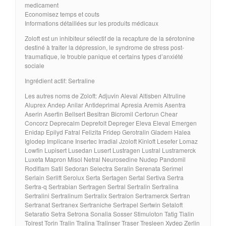
medicament
Economisez temps et couts
Informations détaillées sur les produits médicaux
Zoloft est un inhibiteur sélectif de la recapture de la sérotonine
destiné à traiter la dépression, le syndrome de stress post-
traumatique, le trouble panique et certains types d’anxiété
sociale
Ingrédient actif: Sertraline
Les autres noms de Zoloft: Adjuvin Aleval Altisben Altruline
Aluprex Andep Anilar Antideprimal Apresia Aremis Asentra
Aserin Asertin Bellsert Besitran Bicromil Certorun Chear
Concorz Deprecalm Deprefolt Depreger Eleva Eleval Emergen
Enidap Epilyd Fatral Felizita Fridep Gerotralin Gladem Halea
Iglodep Implicane Insertec Irradial Jzoloft Kinloft Lesefer Lomaz
Lowfin Lupisert Lusedan Lusert Lustragen Lustral Lustramerck
Luxeta Mapron Misol Netral Neurosedine Nudep Pandomil
Rodiflam Satil Sedoran Selectra Seralin Serenata Serimel
Serlain Serlift Serolux Serta Sertagen Sertal Sertiva Sertra
Sertra-q Sertrabian Sertragen Sertral Sertralin Sertralina
Sertralini Sertralinum Sertralix Sertralon Sertramerck Sertran
Sertranat Sertranex Sertraniche Sertrapel Sertwin Setaloft
Setaratio Setra Setrona Sonalia Sosser Stimuloton Tatig Tialin
Tolrest Torin Tralin Tralina Tralinser Traser Tresleen Xydep Zerlin