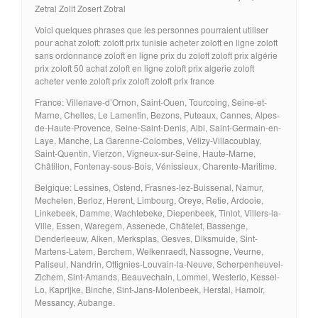
Zetral Zolit Zosert Zotral
Voici quelques phrases que les personnes pourraient utiliser
pour achat zoloft: zoloft prix tunisie acheter zoloft en ligne zoloft
sans ordonnance zoloft en ligne prix du zoloft zoloft prix algérie
prix zoloft 50 achat zoloft en ligne zoloft prix algerie zoloft
acheter vente zoloft prix zoloft zoloft prix france
France: Villenave-d’Ornon, Saint-Ouen, Tourcoing, Seine-et-
Marne, Chelles, Le Lamentin, Bezons, Puteaux, Cannes, Alpes-
de-Haute-Provence, Seine-Saint-Denis, Albi, Saint-Germain-en-
Laye, Manche, La Garenne-Colombes, Vélizy-Villacoublay,
Saint-Quentin, Vierzon, Vigneux-sur-Seine, Haute-Marne,
Châtillon, Fontenay-sous-Bois, Vénissieux, Charente-Maritime.
Belgique: Lessines, Ostend, Frasnes-lez-Buissenal, Namur,
Mechelen, Berloz, Herent, Limbourg, Oreye, Retie, Ardooie,
Linkebeek, Damme, Wachtebeke, Diepenbeek, Tinlot, Villers-la-
Ville, Essen, Waregem, Assenede, Châtelet, Bassenge,
Denderleeuw, Alken, Merksplas, Gesves, Diksmuide, Sint-
Martens-Latem, Berchem, Welkenraedt, Nassogne, Veurne,
Paliseul, Nandrin, Ottignies-Louvain-la-Neuve, Scherpenheuvel-
Zichem, Sint-Amands, Beauvechain, Lommel, Westerlo, Kessel-
Lo, Kaprijke, Binche, Sint-Jans-Molenbeek, Herstal, Hamoir,
Messancy, Aubange.