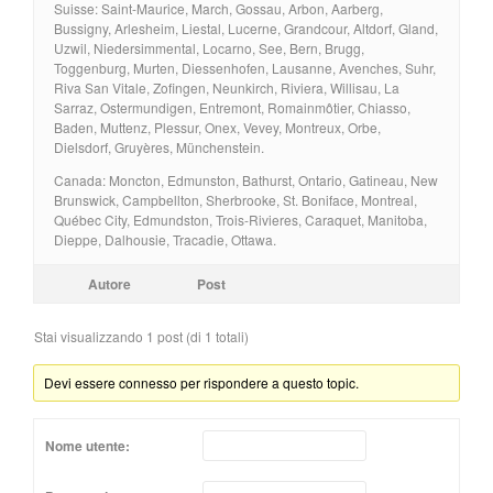
Suisse: Saint-Maurice, March, Gossau, Arbon, Aarberg,
Bussigny, Arlesheim, Liestal, Lucerne, Grandcour, Altdorf, Gland,
Uzwil, Niedersimmental, Locarno, See, Bern, Brugg,
Toggenburg, Murten, Diessenhofen, Lausanne, Avenches, Suhr,
Riva San Vitale, Zofingen, Neunkirch, Riviera, Willisau, La
Sarraz, Ostermundigen, Entremont, Romainmôtier, Chiasso,
Baden, Muttenz, Plessur, Onex, Vevey, Montreux, Orbe,
Dielsdorf, Gruyères, Münchenstein.
Canada: Moncton, Edmunston, Bathurst, Ontario, Gatineau, New
Brunswick, Campbellton, Sherbrooke, St. Boniface, Montreal,
Québec City, Edmundston, Trois-Rivieres, Caraquet, Manitoba,
Dieppe, Dalhousie, Tracadie, Ottawa.
Autore
Post
Stai visualizzando 1 post (di 1 totali)
Devi essere connesso per rispondere a questo topic.
Nome utente: