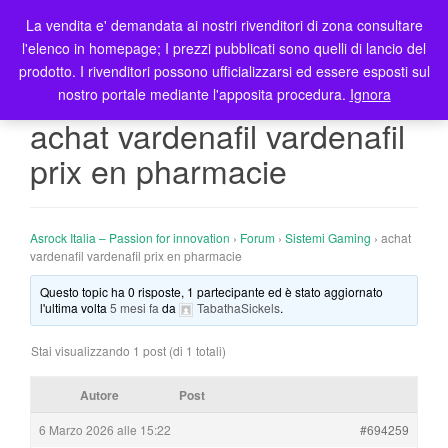
La vendita e' demandata ai nostri rivenditori di zona consultare
T
l'elenco in homepage; I prezzi pubblicati sono quelli di lancio del
o
prodotto. I rivenditori possono ufficializzarsi ed essere esposti sul
g
nostro portale mediante l'apposita procedura.
Ignora
g
l
achat vardenafil vardenafil
e
prix en pharmacie
n
a
v
i
Asrock Italia – Passion for innovation
›
Forum
›
Sistemi Gaming
›
achat
g
vardenafil vardenafil prix en pharmacie
a
Questo topic ha 0 risposte, 1 partecipante ed è stato aggiornato
t
l'ultima volta
5 mesi fa
da
TabathaSickels
.
i
o
Stai visualizzando 1 post (di 1 totali)
n
Autore
Post
6 Marzo 2026 alle 15:22
#694259