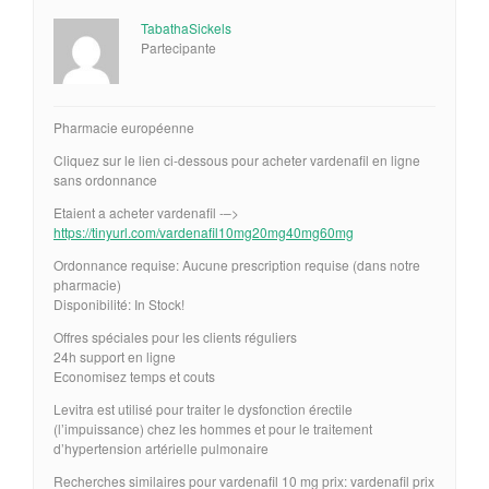
TabathaSickels
Partecipante
Pharmacie européenne
Cliquez sur le lien ci-dessous pour acheter vardenafil en ligne
sans ordonnance
Etaient a acheter vardenafil -–>
https://tinyurl.com/vardenafil10mg20mg40mg60mg
Ordonnance requise: Aucune prescription requise (dans notre
pharmacie)
Disponibilité: In Stock!
Offres spéciales pour les clients réguliers
24h support en ligne
Economisez temps et couts
Levitra est utilisé pour traiter le dysfonction érectile
(l’impuissance) chez les hommes et pour le traitement
d’hypertension artérielle pulmonaire
Recherches similaires pour vardenafil 10 mg prix: vardenafil prix