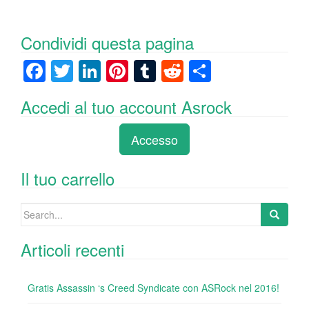
Condividi questa pagina
F
T
Li
Pi
T
R
C
a
wi
n
nt
u
e
o
Accedi al tuo account Asrock
c
tt
k
er
m
d
n
e
er
e
e
bl
di
di
Accesso
b
dI
st
r
t
vi
o
n
di
Il tuo carrello
o
Search
k
for:
Articoli recenti
Gratis Assassin ‘s Creed Syndicate con ASRock nel 2016!