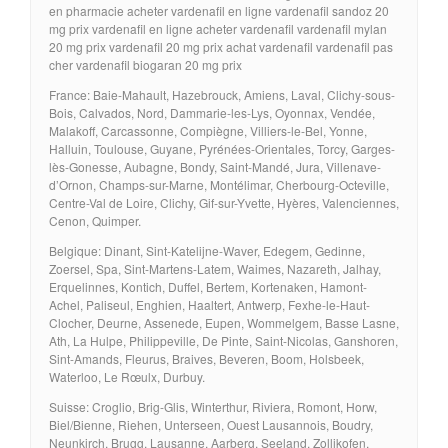
en pharmacie acheter vardenafil en ligne vardenafil sandoz 20
mg prix vardenafil en ligne acheter vardenafil vardenafil mylan
20 mg prix vardenafil 20 mg prix achat vardenafil vardenafil pas
cher vardenafil biogaran 20 mg prix
France: Baie-Mahault, Hazebrouck, Amiens, Laval, Clichy-sous-
Bois, Calvados, Nord, Dammarie-les-Lys, Oyonnax, Vendée,
Malakoff, Carcassonne, Compiègne, Villiers-le-Bel, Yonne,
Halluin, Toulouse, Guyane, Pyrénées-Orientales, Torcy, Garges-
lès-Gonesse, Aubagne, Bondy, Saint-Mandé, Jura, Villenave-
d’Ornon, Champs-sur-Marne, Montélimar, Cherbourg-Octeville,
Centre-Val de Loire, Clichy, Gif-sur-Yvette, Hyères, Valenciennes,
Cenon, Quimper.
Belgique: Dinant, Sint-Katelijne-Waver, Edegem, Gedinne,
Zoersel, Spa, Sint-Martens-Latem, Waimes, Nazareth, Jalhay,
Erquelinnes, Kontich, Duffel, Bertem, Kortenaken, Hamont-
Achel, Paliseul, Enghien, Haaltert, Antwerp, Fexhe-le-Haut-
Clocher, Deurne, Assenede, Eupen, Wommelgem, Basse Lasne,
Ath, La Hulpe, Philippeville, De Pinte, Saint-Nicolas, Ganshoren,
Sint-Amands, Fleurus, Braives, Beveren, Boom, Holsbeek,
Waterloo, Le Rœulx, Durbuy.
Suisse: Croglio, Brig-Glis, Winterthur, Riviera, Romont, Horw,
Biel/Bienne, Riehen, Unterseen, Ouest Lausannois, Boudry,
Neunkirch, Brugg, Lausanne, Aarberg, Seeland, Zollikofen,