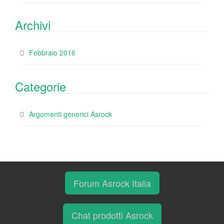
Archivi
Febbraio 2016
Categorie
Argomenti generici Asrock
Forum Asrock Italia
Chat prodotti Asrock