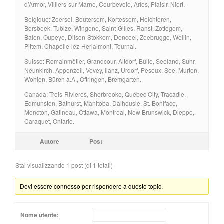
d’Armor, Villiers-sur-Marne, Courbevoie, Arles, Plaisir, Niort.
Belgique: Zoersel, Boutersem, Kortessem, Helchteren,
Borsbeek, Tubize, Wingene, Saint-Gilles, Ranst, Zottegem,
Balen, Oupeye, Dilsen-Stokkem, Donceel, Zeebrugge, Wellin,
Pittem, Chapelle-lez-Herlaimont, Tournai.
Suisse: Romainmôtier, Grandcour, Altdorf, Bulle, Seeland, Suhr,
Neunkirch, Appenzell, Vevey, Ilanz, Urdorf, Peseux, See, Murten,
Wohlen, Büren a.A., Oftringen, Bremgarten.
Canada: Trois-Rivieres, Sherbrooke, Québec City, Tracadie,
Edmunston, Bathurst, Manitoba, Dalhousie, St. Boniface,
Moncton, Gatineau, Ottawa, Montreal, New Brunswick, Dieppe,
Caraquet, Ontario.
Autore
Post
Stai visualizzando 1 post (di 1 totali)
Devi essere connesso per rispondere a questo topic.
Nome utente: