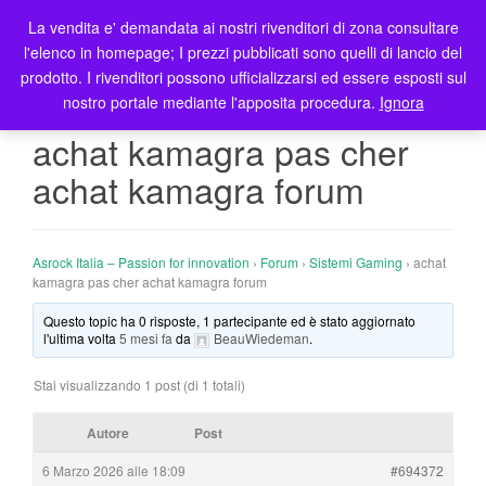
La vendita e' demandata ai nostri rivenditori di zona consultare
T
l'elenco in homepage; I prezzi pubblicati sono quelli di lancio del
o
prodotto. I rivenditori possono ufficializzarsi ed essere esposti sul
g
nostro portale mediante l'apposita procedura.
Ignora
g
l
achat kamagra pas cher
e
achat kamagra forum
n
a
v
i
Asrock Italia – Passion for innovation
›
Forum
›
Sistemi Gaming
›
achat
g
kamagra pas cher achat kamagra forum
a
Questo topic ha 0 risposte, 1 partecipante ed è stato aggiornato
t
l'ultima volta
5 mesi fa
da
BeauWiedeman
.
i
o
Stai visualizzando 1 post (di 1 totali)
n
Autore
Post
6 Marzo 2026 alle 18:09
#694372