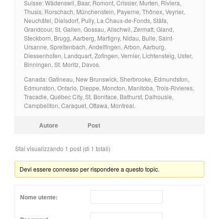
Suisse: Wädenswil, Baar, Romont, Crissier, Murten, Riviera,
Thusis, Rorschach, Münchenstein, Payerne, Thônex, Veyrier,
Neuchâtel, Dielsdorf, Pully, La Chaux-de-Fonds, Stäfa,
Grandcour, St. Gallen, Gossau, Allschwil, Zermatt, Gland,
Steckborn, Brugg, Aarberg, Martigny, Nidau, Bulle, Saint-
Ursanne, Spreitenbach, Andelfingen, Arbon, Aarburg,
Diessenhofen, Landquart, Zofingen, Vernier, Lichtensteig, Uster,
Binningen, St. Moritz, Davos.
Canada: Gatineau, New Brunswick, Sherbrooke, Edmundston,
Edmunston, Ontario, Dieppe, Moncton, Manitoba, Trois-Rivieres,
Tracadie, Québec City, St. Boniface, Bathurst, Dalhousie,
Campbellton, Caraquet, Ottawa, Montreal.
Autore
Post
Stai visualizzando 1 post (di 1 totali)
Devi essere connesso per rispondere a questo topic.
Nome utente: