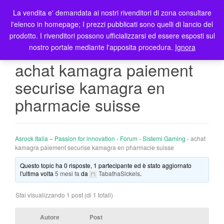
La vendita e' demandata ai nostri rivenditori di zona consultare
T
l'elenco in homepage; I prezzi pubblicati sono quelli di lancio del
o
prodotto. I rivenditori possono ufficializzarsi ed essere esposti sul
g
nostro portale mediante l'apposita procedura.
Ignora
g
l
achat kamagra paiement
e
securise kamagra en
n
a
pharmacie suisse
v
i
g
Asrock Italia – Passion for innovation
›
Forum
›
Sistemi Gaming
›
achat
a
kamagra paiement securise kamagra en pharmacie suisse
t
i
Questo topic ha 0 risposte, 1 partecipante ed è stato aggiornato
l'ultima volta
5 mesi fa
da
TabathaSickels
.
o
n
Stai visualizzando 1 post (di 1 totali)
Autore
Post