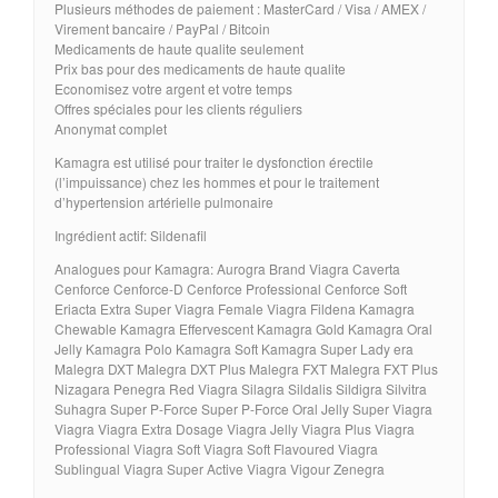
Plusieurs méthodes de paiement : MasterCard / Visa / AMEX /
Virement bancaire / PayPal / Bitcoin
Medicaments de haute qualite seulement
Prix bas pour des medicaments de haute qualite
Economisez votre argent et votre temps
Offres spéciales pour les clients réguliers
Anonymat complet
Kamagra est utilisé pour traiter le dysfonction érectile
(l’impuissance) chez les hommes et pour le traitement
d’hypertension artérielle pulmonaire
Ingrédient actif: Sildenafil
Analogues pour Kamagra: Aurogra Brand Viagra Caverta
Cenforce Cenforce-D Cenforce Professional Cenforce Soft
Eriacta Extra Super Viagra Female Viagra Fildena Kamagra
Chewable Kamagra Effervescent Kamagra Gold Kamagra Oral
Jelly Kamagra Polo Kamagra Soft Kamagra Super Lady era
Malegra DXT Malegra DXT Plus Malegra FXT Malegra FXT Plus
Nizagara Penegra Red Viagra Silagra Sildalis Sildigra Silvitra
Suhagra Super P-Force Super P-Force Oral Jelly Super Viagra
Viagra Viagra Extra Dosage Viagra Jelly Viagra Plus Viagra
Professional Viagra Soft Viagra Soft Flavoured Viagra
Sublingual Viagra Super Active Viagra Vigour Zenegra