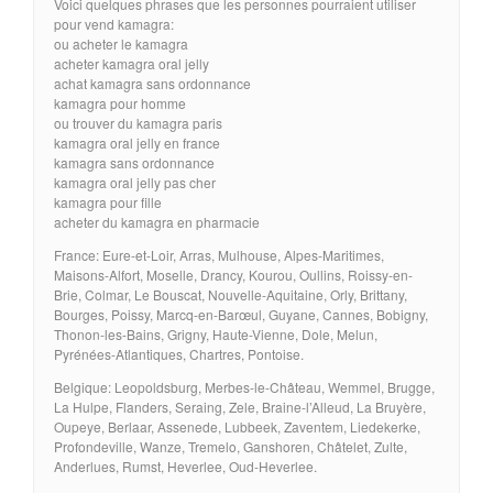
Voici quelques phrases que les personnes pourraient utiliser
pour vend kamagra:
ou acheter le kamagra
acheter kamagra oral jelly
achat kamagra sans ordonnance
kamagra pour homme
ou trouver du kamagra paris
kamagra oral jelly en france
kamagra sans ordonnance
kamagra oral jelly pas cher
kamagra pour fille
acheter du kamagra en pharmacie
France: Eure-et-Loir, Arras, Mulhouse, Alpes-Maritimes,
Maisons-Alfort, Moselle, Drancy, Kourou, Oullins, Roissy-en-
Brie, Colmar, Le Bouscat, Nouvelle-Aquitaine, Orly, Brittany,
Bourges, Poissy, Marcq-en-Barœul, Guyane, Cannes, Bobigny,
Thonon-les-Bains, Grigny, Haute-Vienne, Dole, Melun,
Pyrénées-Atlantiques, Chartres, Pontoise.
Belgique: Leopoldsburg, Merbes-le-Château, Wemmel, Brugge,
La Hulpe, Flanders, Seraing, Zele, Braine-l’Alleud, La Bruyère,
Oupeye, Berlaar, Assenede, Lubbeek, Zaventem, Liedekerke,
Profondeville, Wanze, Tremelo, Ganshoren, Châtelet, Zulte,
Anderlues, Rumst, Heverlee, Oud-Heverlee.