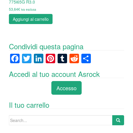
775i65G R3.0
53,64
€
iva esclusa
Aggiungi al carrello
Condividi questa pagina
F
T
Li
Pi
T
R
C
a
wi
n
nt
u
e
o
Accedi al tuo account Asrock
c
tt
k
er
m
d
n
e
er
e
e
bl
di
di
Accesso
b
dI
st
r
t
vi
o
n
di
Il tuo carrello
o
Search
k
for: