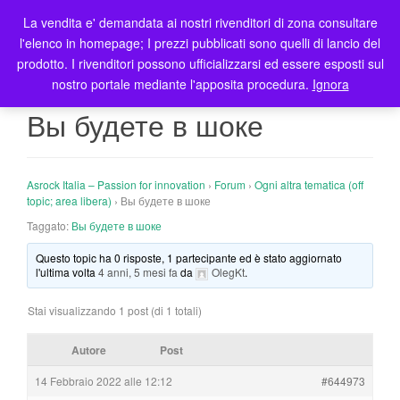
La vendita e' demandata ai nostri rivenditori di zona consultare
T
l'elenco in homepage; I prezzi pubblicati sono quelli di lancio del
o
prodotto. I rivenditori possono ufficializzarsi ed essere esposti sul
g
nostro portale mediante l'apposita procedura.
Ignora
g
l
Вы будете в шоке
e
n
a
Asrock Italia – Passion for innovation
›
Forum
›
Ogni altra tematica (off
v
topic; area libera)
›
Вы будете в шоке
i
Taggato:
Вы будете в шоке
g
a
Questo topic ha 0 risposte, 1 partecipante ed è stato aggiornato
t
l'ultima volta
4 anni, 5 mesi fa
da
OlegKt
.
i
o
Stai visualizzando 1 post (di 1 totali)
n
Autore
Post
14 Febbraio 2022 alle 12:12
#644973