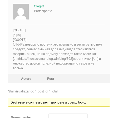
OlegKt
Partecipante
[QUOTE]
[b][/b],
[/QUOTE]
[b][/b]Разговоры о постели это првильно и вести речь о нем
следует, сейчас львиная доля индивидов стесняються
говорить о нем, но на подмогу приходят такие блоги как:
[url=https://newswomanblog.win/blog/392]проститутки [/url] и
множество другой полезной информации о сексе и не
только.
Autore
Post
Stai visualizzando 1 post (di 1 totali)
Devi essere connesso per rispondere a questo topic.
Nome utente: