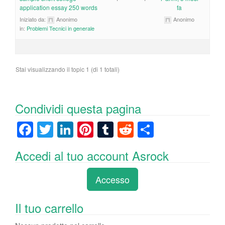
application essay 250 words
fa
Iniziato da:
Anonimo
Anonimo
in:
Problemi Tecnici in generale
Stai visualizzando il topic 1 (di 1 totali)
Condividi questa pagina
F
T
Li
Pi
T
R
C
a
wi
n
nt
u
e
o
Accedi al tuo account Asrock
c
tt
k
er
m
d
n
e
er
e
e
bl
di
di
Accesso
b
dI
st
r
t
vi
o
n
di
Il tuo carrello