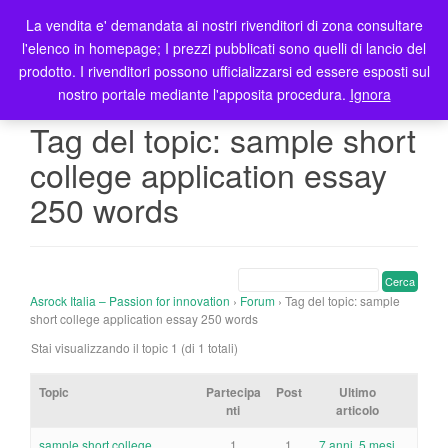
La vendita e' demandata ai nostri rivenditori di zona consultare
T
l'elenco in homepage; I prezzi pubblicati sono quelli di lancio del
o
prodotto. I rivenditori possono ufficializzarsi ed essere esposti sul
g
nostro portale mediante l'apposita procedura.
Ignora
g
l
Tag del topic: sample short
e
college application essay
n
a
250 words
v
i
g
a
t
Asrock Italia – Passion for innovation
›
Forum
›
Tag del topic: sample
short college application essay 250 words
i
o
Stai visualizzando il topic 1 (di 1 totali)
n
Topic
Partecipa
Post
Ultimo
nti
articolo
sample short college
1
1
7 anni, 5 mesi