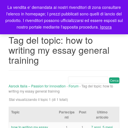
La vendita e' demandata ai nostri rivenditori di zona consultare
T
l'elenco in homepage; I prezzi pubblicati sono quelli di lancio del
o
prodotto. I rivenditori possono ufficializzarsi ed essere esposti sul
g
nostro portale mediante l'apposita procedura.
Ignora
g
l
Tag del topic: how to
e
writing my essay general
n
a
training
v
i
g
a
t
Asrock Italia – Passion for innovation
›
Forum
›
Tag del topic: how to
writing my essay general training
i
o
Stai visualizzando il topic 1 (di 1 totali)
n
Topic
Partecipa
Post
Ultimo
nti
articolo
how to writing my essay
1
1
7 anni, 5 mesi