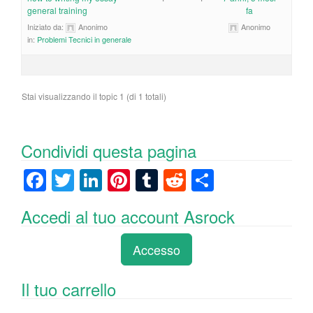
general training
fa
Iniziato da:
Anonimo
Anonimo
in:
Problemi Tecnici in generale
Stai visualizzando il topic 1 (di 1 totali)
Condividi questa pagina
F
T
Li
Pi
T
R
C
a
wi
n
nt
u
e
o
Accedi al tuo account Asrock
c
tt
k
er
m
d
n
e
er
e
e
bl
di
di
Accesso
b
dI
st
r
t
vi
o
n
di
Il tuo carrello