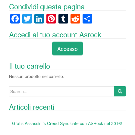
Condividi questa pagina
F
T
Li
Pi
T
R
C
a
wi
n
nt
u
e
o
Accedi al tuo account Asrock
c
tt
k
er
m
d
n
e
er
e
e
bl
di
di
Accesso
b
dI
st
r
t
vi
o
n
di
Il tuo carrello
o
Nessun prodotto nel carrello.
k
Search
for:
Articoli recenti
Gratis Assassin ‘s Creed Syndicate con ASRock nel 2016!