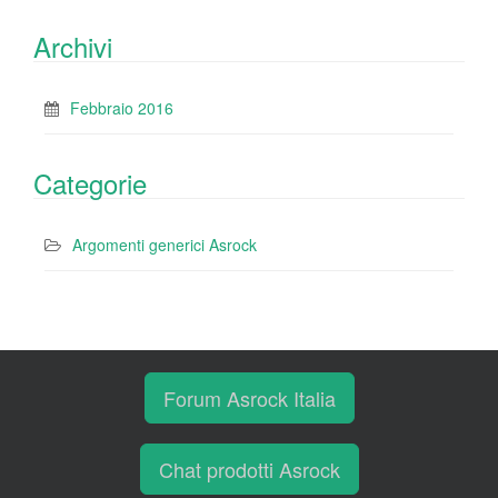
Archivi
Febbraio 2016
Categorie
Argomenti generici Asrock
Forum Asrock Italia
Chat prodotti Asrock