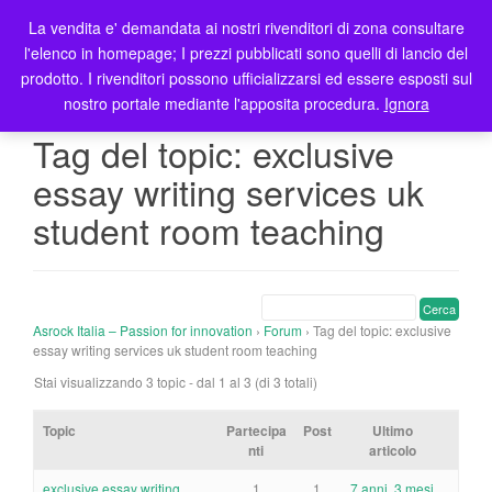
La vendita e' demandata ai nostri rivenditori di zona consultare
T
l'elenco in homepage; I prezzi pubblicati sono quelli di lancio del
o
prodotto. I rivenditori possono ufficializzarsi ed essere esposti sul
g
nostro portale mediante l'apposita procedura.
Ignora
g
l
Tag del topic: exclusive
e
essay writing services uk
n
a
student room teaching
v
i
g
a
t
Asrock Italia – Passion for innovation
›
Forum
›
Tag del topic: exclusive
essay writing services uk student room teaching
i
o
Stai visualizzando 3 topic - dal 1 al 3 (di 3 totali)
n
Topic
Partecipa
Post
Ultimo
nti
articolo
exclusive essay writing
1
1
7 anni, 3 mesi