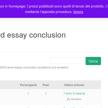
co in homepage; I prezzi pubblicati sono quelli di lancio del prodotto. I 
me
Prodotti
Blog
Registrazione Utenti
Elenco rivendit
mediante l'apposita procedura.
Ignora
rd essay conclusion
: 2000 word essay conclusion questions and answers
Partecipanti
Post
Ultimo articolo
1
1
7 anni, 5 mesi fa
Anonimo