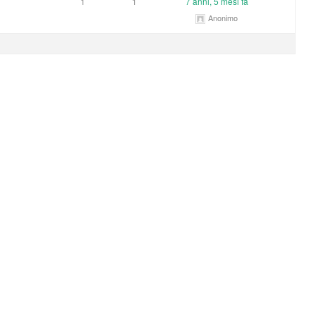
1
1
7 anni, 5 mesi fa
Anonimo