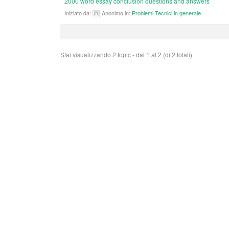
2000 word essay conclusion questions and answers
Iniziato da:
Anonimo
in:
Problemi Tecnici in generale
Stai visualizzando 2 topic - dal 1 al 2 (di 2 totali)