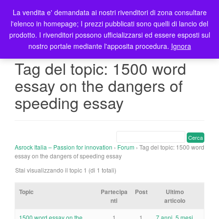
La vendita e' demandata ai nostri rivenditori di zona consultare
T
l'elenco in homepage; I prezzi pubblicati sono quelli di lancio del
o
prodotto. I rivenditori possono ufficializzarsi ed essere esposti sul
g
nostro portale mediante l'apposita procedura.
Ignora
g
l
Tag del topic: 1500 word
e
essay on the dangers of
n
a
speeding essay
v
i
g
a
t
Asrock Italia – Passion for innovation
›
Forum
›
Tag del topic: 1500 word
essay on the dangers of speeding essay
i
o
Stai visualizzando il topic 1 (di 1 totali)
n
Topic
Partecipa
Post
Ultimo
nti
articolo
1500 word essay on the
1
1
7 anni, 5 mesi