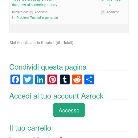
dangers of speeding essay
fa
Iniziato da:
Anonimo
Anonimo
in:
Problemi Tecnici in generale
Stai visualizzando il topic 1 (di 1 totali)
Condividi questa pagina
F
T
Li
Pi
T
R
C
a
wi
n
nt
u
e
o
Accedi al tuo account Asrock
c
tt
k
er
m
d
n
e
er
e
e
bl
di
di
Accesso
b
dI
st
r
t
vi
o
n
di
Il tuo carrello