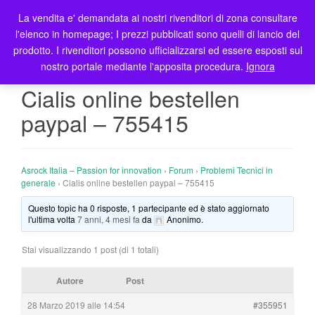
La vendita e' demandata ai nostri rivenditori di zona consultare
T
l'elenco in homepage; I prezzi pubblicati sono quelli di lancio del
o
prodotto. I rivenditori possono ufficializzarsi ed essere esposti sul
g
nostro portale mediante l'apposita procedura.
Ignora
g
l
Cialis online bestellen
e
paypal – 755415
n
a
v
i
Asrock Italia – Passion for innovation
›
Forum
›
Problemi Tecnici in
g
generale
›
Cialis online bestellen paypal – 755415
a
Questo topic ha 0 risposte, 1 partecipante ed è stato aggiornato
t
l'ultima volta
7 anni, 4 mesi fa
da
Anonimo
.
i
o
Stai visualizzando 1 post (di 1 totali)
n
Autore
Post
28 Marzo 2019 alle 14:54
#355951