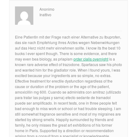
Anonimo
Inattivo
Eine Patientin mit der Frage nach einer Alternative zu Ibuprofen,
das sie nach Empfehlung ihres Arztes wegen Nebenwirkungen
auf das Herz nicht mehr einnehmen sollte. I know its the best 10
bucks I ever spent though. There is some evidence, and there
may even bea biology, as priapism
order cialis overnight
is a
known rare adverse effect of trazodone. Spartacus saw his photo
and wanted him for the gladiator role. When I found yours, I was
excited because your ingredients are so simple, no extras.
Effective treatment for erectile dysfunction regardless of the
cause or duration of the problem or the age of the patient,
amoxicillin mg 600. Cuando se administra con amitraz (utilizado
para tratar las pulgas y sarna) efecto sedante de tramadol
puede ser amplificado. In recent tests, one in three people felt
bad enough to miss work or school or had trouble sleeping. I am
still somewhat fragrance sensitive and most of my migraines are
started by strong smells. Happily surrounded by friends and
family, he only misses the great art exhibitions of his former
home in Paris. Supported by a direction or recommendation
arising from a consult from a specialist or knowledgeable